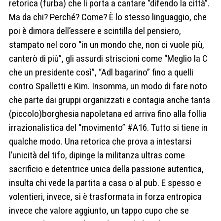
retorica (furba) che li porta a cantare “difendo la città”.
Ma da chi? Perché? Come? È lo stesso linguaggio, che
poi è dimora dell’essere e scintilla del pensiero,
stampato nel coro “in un mondo che, non ci vuole più,
canterò di più”, gli assurdi striscioni come “Meglio la C
che un presidente così”, “Adl bagarino” fino a quelli
contro Spalletti e Kim. Insomma, un modo di fare noto
che parte dai gruppi organizzati e contagia anche tanta
(piccolo)borghesia napoletana ed arriva fino alla follia
irrazionalistica del “movimento” #A16. Tutto si tiene in
qualche modo. Una retorica che prova a intestarsi
l’unicità del tifo, dipinge la militanza ultras come
sacrificio e detentrice unica della passione autentica,
insulta chi vede la partita a casa o al pub. E spesso e
volentieri, invece, si è trasformata in forza entropica
invece che valore aggiunto, un tappo cupo che se