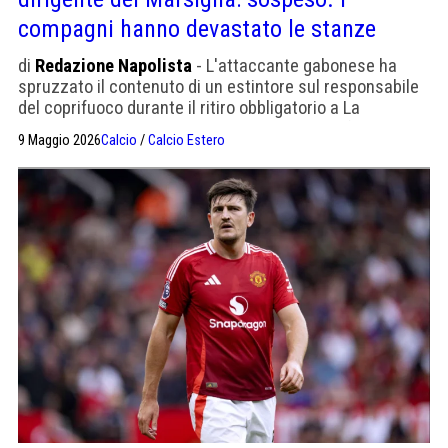
compagni hanno devastato le stanze
di
Redazione Napolista
- L'attaccante gabonese ha
spruzzato il contenuto di un estintore sul responsabile
del coprifuoco durante il ritiro obbligatorio a La
Commanderie. Il club lo ha escluso dalla trasferta col Le
9 Maggio 2026
Calcio
/
Calcio Estero
Havre. Non è la prima volta che Aubameyang si mette
nei guai per questioni disciplinari.