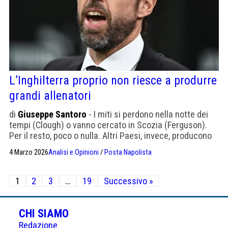
L’Inghilterra proprio non riesce a produrre
grandi allenatori
di
Giuseppe Santoro
- I miti si perdono nella notte dei
tempi (Clough) o vanno cercato in Scozia (Ferguson).
Per il resto, poco o nulla. Altri Paesi, invece, producono
grandi allenatori in serie
4 Marzo 2026
Analisi e Opinioni
/
Posta Napolista
Paginazione
1
2
3
…
19
Successivo »
degli
articoli
CHI SIAMO
Redazione