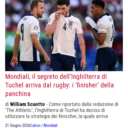
Mondiali, il segreto dell’Inghilterra di
Tuchel arriva dal rugby: i ‘finisher’ della
panchina
di
William Scuotto
- Come riportato dalla redazione di
'The Athletic', l'Inghilterra di Tuchel ha deciso di
utilizzare la strategia dei finischer, la quale arriva
direttamente dal rugby
21 Giugno 2026
Calcio
/
Mondiali