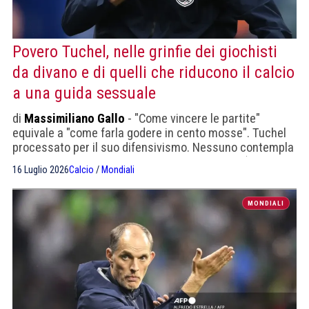
Povero Tuchel, nelle grinfie dei giochisti
da divano e di quelli che riducono il calcio
a una guida sessuale
di
Massimiliano Gallo
- "Come vincere le partite"
equivale a "come farla godere in cento mosse". Tuchel
processato per il suo difensivismo. Nessuno contempla
che in campo esiste l'avversario, che lo sport (anche il
16 Luglio 2026
Calcio
/
Mondiali
calcio) è agonismo, sudore, sofferenza. È sempre più
ampia la forbice tra il calcio spiegato da chi lo vive e da
chi pretende di raccontarlo
MONDIALI