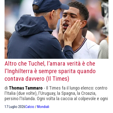
Altro che Tuchel, l’amara verità è che
l’Inghilterra è sempre sparita quando
contava davvero (Il Times)
di
Thomas Tammaro
- Il Times fa il lungo elenco: contro
l'Italia (due volte), l'Uruguay, la Spagna, la Croazia,
persino l'Islanda. Ogni volta la caccia al colpevole e ogni
volta la solita storia
17 Luglio 2026
Calcio
/
Mondiali