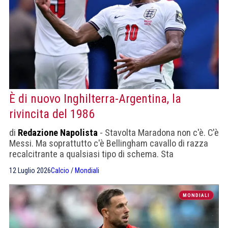
È di nuovo Inghilterra-Argentina, la
rivincita del 1986
di
Redazione Napolista
- Stavolta Maradona non c'è. C'è
Messi. Ma soprattutto c'è Bellingham cavallo di razza
recalcitrante a qualsiasi tipo di schema. Sta
trascinando gli inglesi
12 Luglio 2026
Calcio
/
Mondiali
MONDIALI