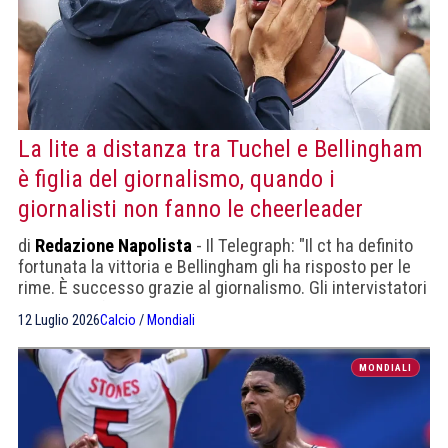
La lite a distanza tra Tuchel e Bellingham
è figlia del giornalismo, quando i
giornalisti non fanno le cheerleader
di
Redazione Napolista
- Il Telegraph: "Il ct ha definito
fortunata la vittoria e Bellingham gli ha risposto per le
rime. È successo grazie al giornalismo. Gli intervistatori
non sono tifosi, devono raccontare storie a noi
12 Luglio 2026
Calcio
/
Mondiali
spettatori".
MONDIALI