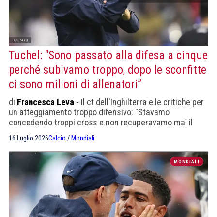
Tuchel: “Sono passato alla difesa a cinque
perché subivamo troppo, dopo le sconfitte
ci sono milioni di allenatori”
di
Francesca Leva
- Il ct dell'Inghilterra e le critiche per
un atteggiamento troppo difensivo: "Stavamo
concedendo troppi cross e non recuperavamo mai il
pallone. Ho cercato di aiutare la squadra, ma la
16 Luglio 2026
Calcio
/
Mondiali
responsabilità ricade sull'allenatore"
MONDIALI