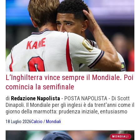
L’Inghilterra vince sempre il Mondiale. Poi
comincia la semifinale
di
Redazione Napolista
- POSTA NAPOLISTA - Di Scott
Dinapoli. Il Mondiale per gli inglesi è da trent'anni come il
giorno della marmotta: prudenza iniziale, entusiasmo
incontrollato, vittoria anticipata, dramma nazionale,
18 Luglio 2026
Calcio
/
Mondiali
ricerca del colpevole e rimozione dell’evento.
MONDIALI