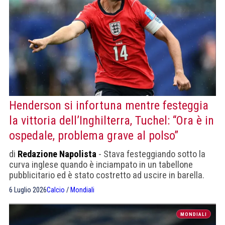
Henderson si infortuna mentre festeggia
la vittoria dell’Inghilterra, Tuchel: “Ora è in
ospedale, problema grave al polso”
di
Redazione Napolista
- Stava festeggiando sotto la
curva inglese quando è inciampato in un tabellone
pubblicitario ed è stato costretto ad uscire in barella.
6 Luglio 2026
Calcio
/
Mondiali
MONDIALI