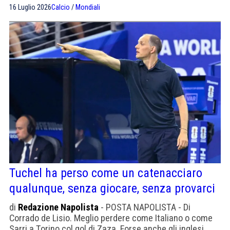
dei grandi campioni come Messi decide le partite. E se
16 Luglio 2026
Calcio
/
Mondiali
non lo capisci, allora non hai davvero capito il calcio".
Tuchel ha perso come un catenacciaro
qualunque, senza giocare, senza provarci
di
Redazione Napolista
- POSTA NAPOLISTA - Di
Corrado de Lisio. Meglio perdere come Italiano o come
Sarri a Torino col gol di Zaza. Forse anche gli inglesi