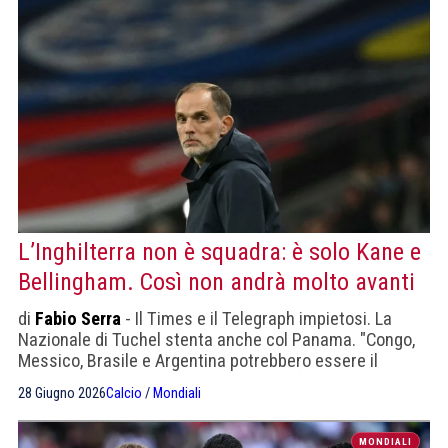
L’Inghilterra non è squadra: è solo Kane e
Bellingham. Così non andrà molto avanti
di
Fabio Serra
- Il Times e il Telegraph impietosi. La
Nazionale di Tuchel stenta anche col Panama. "Congo,
Messico, Brasile e Argentina potrebbero essere il
percorso verso la finale. Quanto visto finora non basterà
28 Giugno 2026
Calcio
/
Mondiali
contro nessuno di loro."
MONDIALI