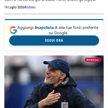
tutti avrebbero preferito perdere a testa alta piuttosto
16 Luglio 2026
Archivio
che mortificati.
Aggiungi
Ilnapolista.it
alle tue fonti preferite
su Google
SEGUI ORA
MONDIALI