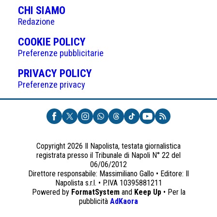
articoli
CHI SIAMO
Redazione
(APRE
COOKIE POLICY
IN
Preferenze pubblicitarie
UNA
(APRE
PRIVACY POLICY
NUOVA
IN
Preferenze privacy
SCHEDA)
UNA
NUOVA
SCHEDA)
Copyright 2026 Il Napolista, testata giornalistica
registrata presso il Tribunale di Napoli N° 22 del
06/06/2012
Direttore responsabile: Massimiliano Gallo • Editore: Il
Napolista s.r.l. • P.IVA 10395881211
Powered by
FormatSystem
and
Keep Up
• Per la
(apre
pubblicità
AdKaora
in