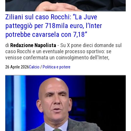
Ziliani sul caso Rocchi: “La Juve
patteggiò per 718mila euro, l’Inter
potrebbe cavarsela con 7,18”
di
Redazione Napolista
- Su X pone dieci domande sul
caso Rocchi e un eventuale processo sportivo: se
venisse confermata un coinvolgimento dell'Inter,
potrebbe sempre patteggiare come ha già fatto la Juve
26 Aprile 2026
Calcio
/
Politica e potere