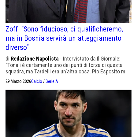
Zoff: “Sono fiducioso, ci qualificheremo,
ma in Bosnia servirà un atteggiamento
diverso”
di
Redazione Napolista
- Intervistato da Il Giornale:
"Tonali è certamente uno dei punti di forza di questa
squadra, ma Tardelli era un'altra cosa. Pio Esposito mi
ha colpito molto".
29 Marzo 2026
Calcio
/
Serie A