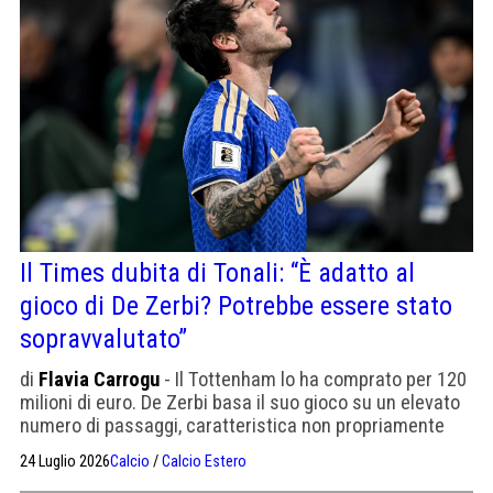
Il Times dubita di Tonali: “È adatto al
gioco di De Zerbi? Potrebbe essere stato
sopravvalutato”
di
Flavia Carrogu
- Il Tottenham lo ha comprato per 120
milioni di euro. De Zerbi basa il suo gioco su un elevato
numero di passaggi, caratteristica non propriamente
adatta a Tonali. Ma ha tempo per adattarsi. "Potrebbe
24 Luglio 2026
Calcio
/
Calcio Estero
diventare ciò che è Rice per Arteta".