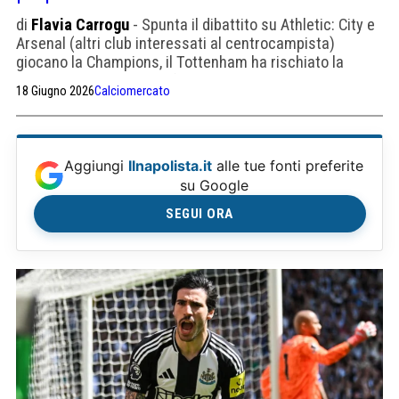
di
Flavia Carrogu
- Spunta il dibattito su Athletic: City e
Arsenal (altri club interessati al centrocampista)
giocano la Champions, il Tottenham ha rischiato la
retrocessione un mese fa e sono rivali diretti del
18 Giugno 2026
Calciomercato
Newcastle.
Aggiungi
Ilnapolista.it
alle tue fonti preferite
su Google
SEGUI ORA