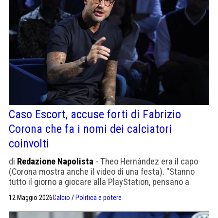
Caso Escort, accuse forti di Fabrizio
Corona che fa i nomi dei calciatori
coinvolti
di
Redazione Napolista
- Theo Hernández era il capo
(Corona mostra anche il video di una festa). "Stanno
tutto il giorno a giocare alla PlayStation, pensano a
come organizzarsi le serate”.
12 Maggio 2026
Calcio
/
Politica e potere