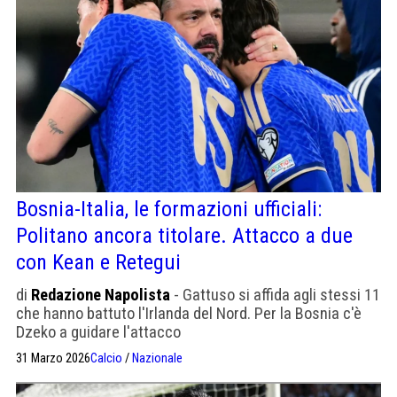
Bosnia-Italia, le formazioni ufficiali:
Politano ancora titolare. Attacco a due
con Kean e Retegui
di
Redazione Napolista
- Gattuso si affida agli stessi 11
che hanno battuto l'Irlanda del Nord. Per la Bosnia c'è
Dzeko a guidare l'attacco
31 Marzo 2026
Calcio
/
Nazionale