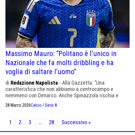
Massimo Mauro: “Politano è l’unico in
Nazionale che fa molti dribbling e ha
voglia di saltare l’uomo”
di
Redazione Napolista
- Alla Gazzetta: "Una
caratteristica che non abbiamo a centrocampo e
nemmeno con Dimarco. Anche Spinazzola rischia e
tenta spesso il dribbling; contro la Bosnia me lo aspetto
28 Marzo 2026
Calcio
/
Serie A
a partita in corso".
Paginazione
1
2
3
…
28
Successivo »
degli