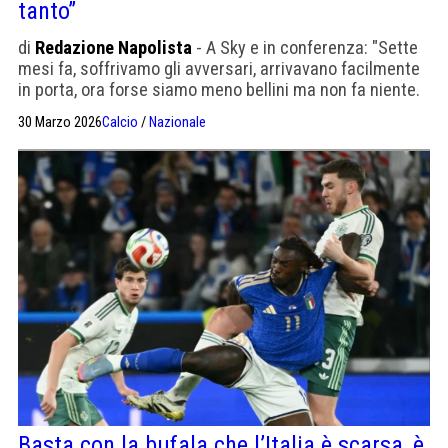
tanto”
di
Redazione Napolista
- A Sky e in conferenza: "Sette
mesi fa, soffrivamo gli avversari, arrivavano facilmente
in porta, ora forse siamo meno bellini ma non fa niente.
Nessuno pensa che la Bosnia sia meno forte del Galles"
30 Marzo 2026
Calcio
/
Nazionale
Basta con la bufala che l’Italia è scarsa, è