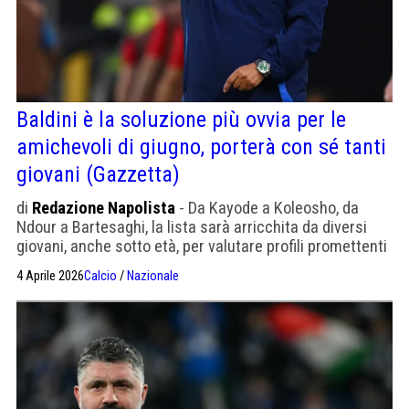
Baldini è la soluzione più ovvia per le
amichevoli di giugno, porterà con sé tanti
giovani (Gazzetta)
di
Redazione Napolista
- Da Kayode a Koleosho, da
Ndour a Bartesaghi, la lista sarà arricchita da diversi
giovani, anche sotto età, per valutare profili promettenti
come i difensori Natali e Mane. La decisione sul suo
4 Aprile 2026
Calcio
/
Nazionale
nome resta ancora lontana.