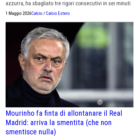
azzurra, ha sbagliato tre rigori consecutivi in sei minuti
in Palestino-Gremio di Copa Sudamericana. Il portiere
1 Maggio 2026
Calcio
/
Calcio Estero
Sebastián Pérez li ha parati tutti. L'allenatore del
Gremio Luís Castro ha ammesso di aver provato a
cambiare il rigorista prima del terzo tiro, senza riuscirci.
Vinicius ha anche visto annullarsi un gol nel secondo
tempo. La partita è finita 0-0.
Mourinho fa finta di allontanare il Real
Madrid: arriva la smentita (che non
smentisce nulla)