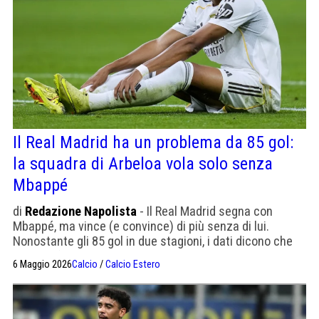
Il Real Madrid ha un problema da 85 gol:
la squadra di Arbeloa vola solo senza
Mbappé
di
Redazione Napolista
- Il Real Madrid segna con
Mbappé, ma vince (e convince) di più senza di lui.
Nonostante gli 85 gol in due stagioni, i dati dicono che
senza il francese la squadra è più solida e vince i grandi
6 Maggio 2026
Calcio
/
Calcio Estero
appuntamenti.