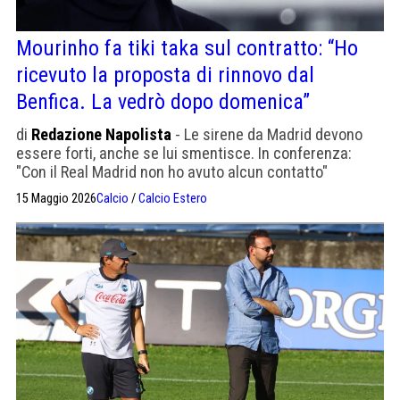
Mourinho fa tiki taka sul contratto: “Ho
ricevuto la proposta di rinnovo dal
Benfica. La vedrò dopo domenica”
di
Redazione Napolista
- Le sirene da Madrid devono
essere forti, anche se lui smentisce. In conferenza:
"Con il Real Madrid non ho avuto alcun contatto"
15 Maggio 2026
Calcio
/
Calcio Estero