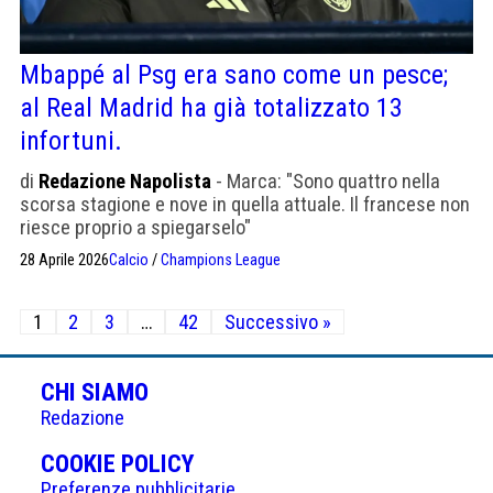
Mbappé al Psg era sano come un pesce;
al Real Madrid ha già totalizzato 13
infortuni.
di
Redazione Napolista
- Marca: "Sono quattro nella
scorsa stagione e nove in quella attuale. Il francese non
riesce proprio a spiegarselo"
28 Aprile 2026
Calcio
/
Champions League
Paginazione
1
2
3
…
42
Successivo »
degli
articoli
CHI SIAMO
Redazione
(APRE
COOKIE POLICY
IN
Preferenze pubblicitarie