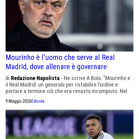
Mourinho è l’uomo che serve al Real
Madrid, dove allenare è governare
di
Redazione Napolista
- Ne scrive A Bola. "Mourinho e
il Real Madrid: un generale per ristabilire l’ordine e
portare a termine ciò che era rimasto incompiuto. Nel
2010 José Mourinho era all’apice della sua carriera.
9 Maggio 2026
Edicola
Aveva guidato l’Inter a uno storico Triplete, coronato
dall’eliminazione del Barcellona in semifinale di
Champions League. Aveva detto: 'Io sono José, coi miei
pregi e coi miei difetti'." Oggi Florentino ha bisogno della
sua autorità