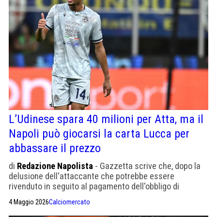
L’Udinese spara 40 milioni per Atta, ma il
Napoli può giocarsi la carta Lucca per
abbassare il prezzo
di
Redazione Napolista
- Gazzetta scrive che, dopo la
delusione dell'attaccante che potrebbe essere
rivenduto in seguito al pagamento dell'obbligo di
riscatto, gli azzurri possono chiedere un piccolo sconto
4 Maggio 2026
Calciomercato
per il centrocampista francese, definito l'erede di
Anguissa. Manna lo voleva già a gennaio.