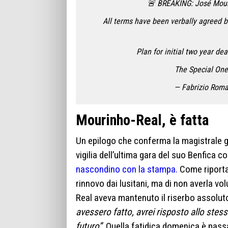
🚨 BREAKING: José Mour
All terms have been verbally agreed b
Plan for initial two year de
The Special One
— Fabrizio Rom
Mourinho-Real, è fatta
Un epilogo che conferma la magistrale ge
vigilia dell’ultima gara del suo Benfica co
nascondino con la stampa.
Come riport
rinnovo dai lusitani, ma di non averla 
Real aveva mantenuto il riserbo assolut
avessero fatto, avrei risposto allo stes
futuro”
. Quella fatidica domenica è passa