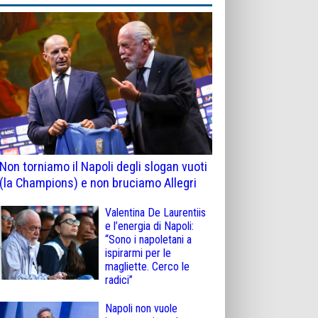
Non torniamo il Napoli degli slogan vuoti
(la Champions) e non bruciamo Allegri
Valentina De Laurentiis
e l’energia di Napoli:
“Sono i napoletani a
ispirarmi per le
magliette. Cerco le
radici”
Napoli non vuole