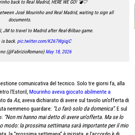
inho back to Real Madrid, HERE WE GO! 💣🤍
etween José Mourinho and Real Madrid, waiting to sign all
documents.
al, JM to travel to Madrid after Real-Bilbao game.
 is back.
pic.twitter.com/K267WgiqjC
ano (@FabrizioRomano)
May 18, 2026
stione comunicativa del tecnico. Solo tre giorni fa, alla
ntro l’Estoril,
Mourinho aveva giocato abilmente a
ato da
As
, aveva dichiarato di avere sul tavolo un’offerta di
voluta nemmeno guardare:
“Lo farò solo da domenica”
. E sul
o:
“Non mi hanno mai detto di avere un’offerta. Ma se lo
so modo: la prossima settimana sarà importante per il mio
ta, la “prossima settimana” è iniziata, e l’accordo è di