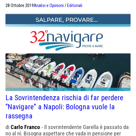
non decolla
28 Ottobre 2019
Analisi e Opinioni
/
Editoriali
La Sovrintendenza rischia di far perdere
“Navigare” a Napoli: Bologna vuole la
rassegna
di
Carlo Franco
- Il sovrintendente Garella è passato da
no al nì. Bisogna aspettare che vada in pensione per