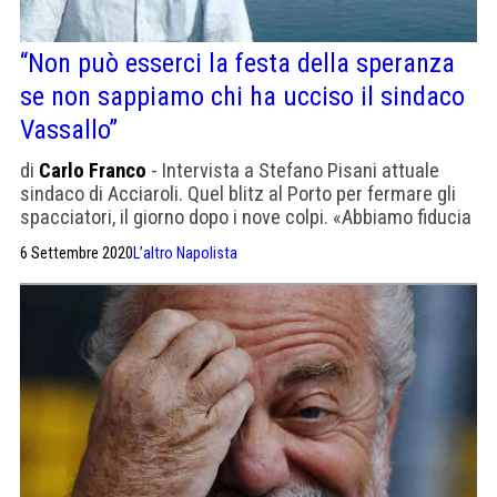
“Non può esserci la festa della speranza
se non sappiamo chi ha ucciso il sindaco
Vassallo”
di
Carlo Franco
- Intervista a Stefano Pisani attuale
sindaco di Acciaroli. Quel blitz al Porto per fermare gli
spacciatori, il giorno dopo i nove colpi. «Abbiamo fiducia
nel procuratore Borrelli»
6 Settembre 2020
L’altro Napolista