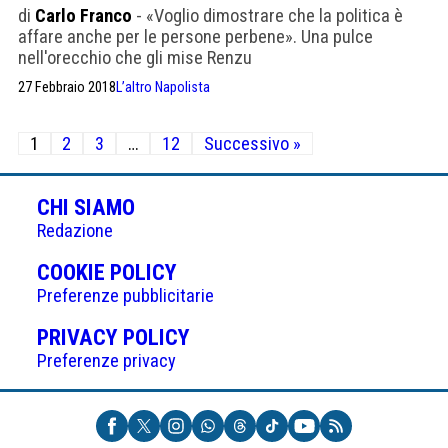
di
Carlo Franco
- «Voglio dimostrare che la politica è
affare anche per le persone perbene». Una pulce
nell'orecchio che gli mise Renzu
27 Febbraio 2018
L’altro Napolista
Paginazione
1
2
3
…
12
Successivo »
degli
articoli
CHI SIAMO
Redazione
(APRE
COOKIE POLICY
IN
Preferenze pubblicitarie
UNA
(APRE
PRIVACY POLICY
NUOVA
IN
Preferenze privacy
SCHEDA)
UNA
NUOVA
SCHEDA)