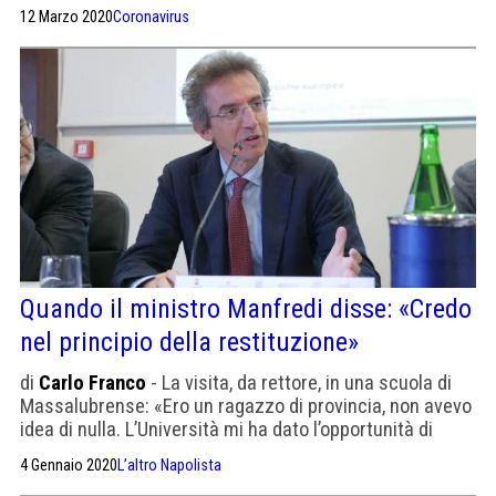
12 Marzo 2020
Coronavirus
Quando il ministro Manfredi disse: «Credo
nel principio della restituzione»
di
Carlo Franco
- La visita, da rettore, in una scuola di
Massalubrense: «Ero un ragazzo di provincia, non avevo
idea di nulla. L’Università mi ha dato l’opportunità di
studiare con grandi professori, cui devo tutto quello che
4 Gennaio 2020
L’altro Napolista
sono»