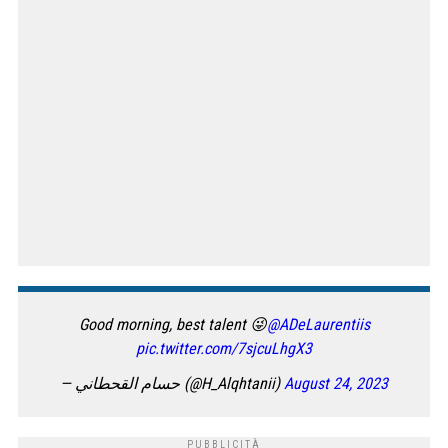
Good morning, best talent 😜
@ADeLaurentiis
pic.twitter.com/7sjcuLhgX3
— حسام القحطاني (@H_Alqhtanii)
August 24, 2023