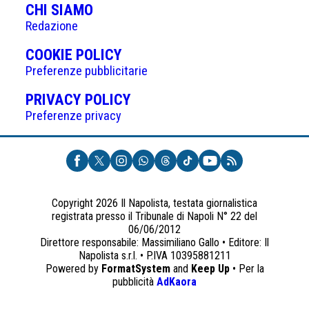
CHI SIAMO
Redazione
(APRE
COOKIE POLICY
IN
Preferenze pubblicitarie
UNA
(APRE
PRIVACY POLICY
NUOVA
IN
Preferenze privacy
SCHEDA)
UNA
NUOVA
SCHEDA)
Copyright 2026 Il Napolista, testata giornalistica
registrata presso il Tribunale di Napoli N° 22 del
06/06/2012
Direttore responsabile: Massimiliano Gallo • Editore: Il
Napolista s.r.l. • P.IVA 10395881211
Powered by
FormatSystem
and
Keep Up
• Per la
(apre
pubblicità
AdKaora
in
una