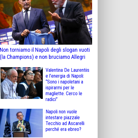
Non torniamo il Napoli degli slogan vuoti
(la Champions) e non bruciamo Allegri
Valentina De Laurentiis
e l’energia di Napoli:
“Sono i napoletani a
ispirarmi per le
magliette. Cerco le
radici”
Napoli non vuole
intestare piazzale
Tecchio ad Ascarelli
perché era ebreo?