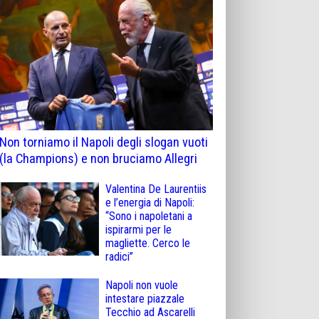
Non torniamo il Napoli degli slogan vuoti
(la Champions) e non bruciamo Allegri
Valentina De Laurentiis
e l’energia di Napoli:
“Sono i napoletani a
ispirarmi per le
magliette. Cerco le
radici”
Napoli non vuole
intestare piazzale
Tecchio ad Ascarelli