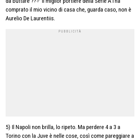
da buttare
??‍♂️
Il miglior portiere della Serie A l’ha
comprato il mio vicino di casa che, guarda caso, non è
Aurelio De Laurentiis.
5) Il Napoli non brilla, lo ripeto. Ma perdere 4 a 3 a
Torino con la Juve è nelle cose, così come pareggiare a