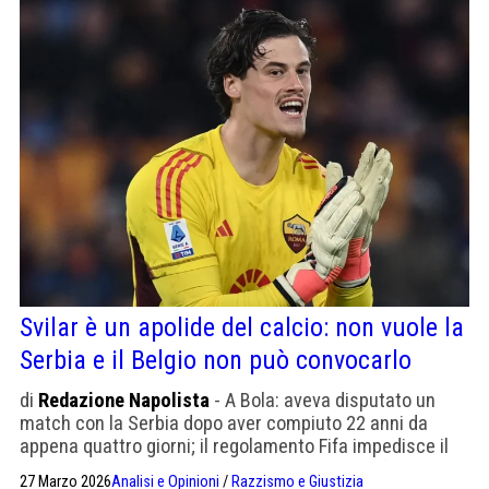
Svilar è un apolide del calcio: non vuole la
Serbia e il Belgio non può convocarlo
di
Redazione Napolista
- A Bola: aveva disputato un
match con la Serbia dopo aver compiuto 22 anni da
appena quattro giorni; il regolamento Fifa impedisce il
cambio di nazionalità se hai più di 21 anni. Si finirà in
27 Marzo 2026
Analisi e Opinioni
/
Razzismo e Giustizia