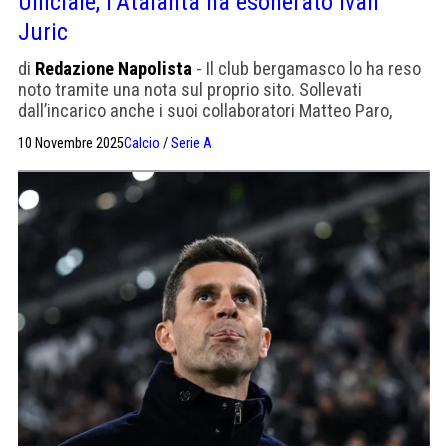
Ufficiale, l’Atalanta ha esonerato Ivan
Juric
di
Redazione Napolista
- Il club bergamasco lo ha reso
noto tramite una nota sul proprio sito. Sollevati
dall’incarico anche i suoi collaboratori Matteo Paro,
Miguel Veloso, Paolo Barbero, Stjepan Ostojić e Michele
10 Novembre 2025
Calcio
/
Serie A
Orecchio.