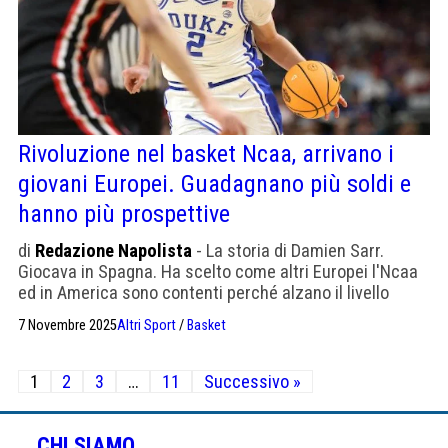
Rivoluzione nel basket Ncaa, arrivano i
giovani Europei. Guadagnano più soldi e
hanno più prospettive
di
Redazione Napolista
- La storia di Damien Sarr.
Giocava in Spagna. Ha scelto come altri Europei l'Ncaa
ed in America sono contenti perché alzano il livello
tecnico
7 Novembre 2025
Altri Sport
/
Basket
Paginazione
1
2
3
…
11
Successivo »
degli
articoli
CHI SIAMO