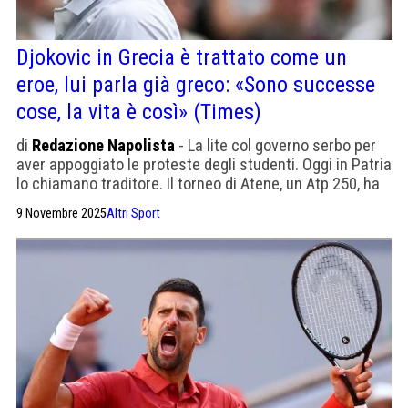
Djokovic in Grecia è trattato come un
eroe, lui parla già greco: «Sono successe
cose, la vita è così» (Times)
di
Redazione Napolista
- La lite col governo serbo per
aver appoggiato le proteste degli studenti. Oggi in Patria
lo chiamano traditore. Il torneo di Atene, un Atp 250, ha
la stessa attenzione mediatica di uno Slam
9 Novembre 2025
Altri Sport