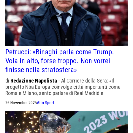
Petrucci: «Binaghi parla come Trump.
Vola in alto, forse troppo. Non vorrei
finisse nella stratosfera»
di
Redazione Napolista
- Al Corriere della Sera: «Il
progetto Nba Europa coinvolge città importanti come
Roma e Milano, sento parlare di Real Madrid e
Manchester United pronte a entrare in gioco»
26 Novembre 2025
Altri Sport