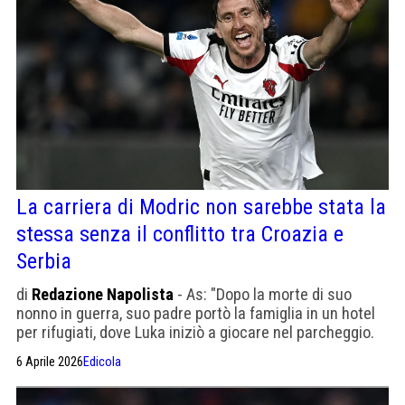
La carriera di Modric non sarebbe stata la
stessa senza il conflitto tra Croazia e
Serbia
di
Redazione Napolista
- As: "Dopo la morte di suo
nonno in guerra, suo padre portò la famiglia in un hotel
per rifugiati, dove Luka iniziò a giocare nel parcheggio.
Non sembra aver intenzione di ritirarsi presto".
6 Aprile 2026
Edicola