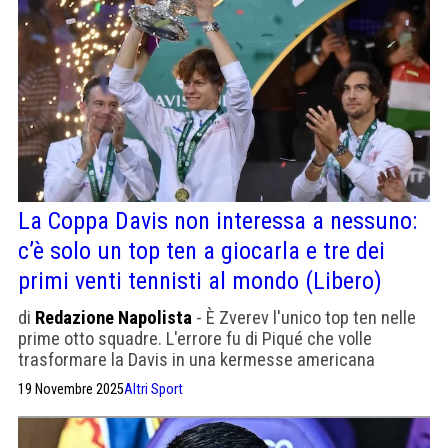
La Coppa Davis non interessa a nessuno:
c’è solo un top ten a giocarla e tre dei
primi venti tennisti al mondo (Libero)
di
Redazione Napolista
- È Zverev l'unico top ten nelle
prime otto squadre. L'errore fu di Piqué che volle
trasformare la Davis in una kermesse americana
19 Novembre 2025
Altri Sport