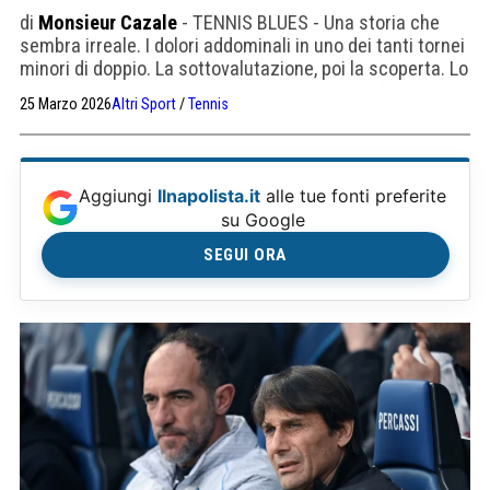
di
Monsieur Cazale
- TENNIS BLUES - Una storia che
sembra irreale. I dolori addominali in uno dei tanti tornei
minori di doppio. La sottovalutazione, poi la scoperta. Lo
stesso male, nello stesso momento. Ma non finì allo
25 Marzo 2026
Altri Sport
/
Tennis
stesso modo
Aggiungi
Ilnapolista.it
alle tue fonti preferite
su Google
SEGUI ORA