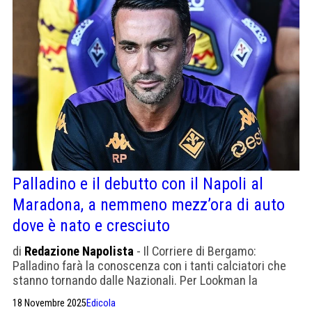
Palladino e il debutto con il Napoli al
Maradona, a nemmeno mezz’ora di auto
dove è nato e cresciuto
di
Redazione Napolista
- Il Corriere di Bergamo:
Palladino farà la conoscenza con i tanti calciatori che
stanno tornando dalle Nazionali. Per Lookman la
delusione dell'eliminazione dai Mondiali
18 Novembre 2025
Edicola