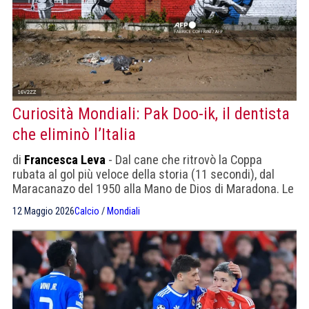
Curiosità Mondiali: Pak Doo-ik, il dentista
che eliminò l’Italia
di
Francesca Leva
- Dal cane che ritrovò la Coppa
rubata al gol più veloce della storia (11 secondi), dal
Maracanazo del 1950 alla Mano de Dios di Maradona. Le
20 curiosità più incredibili nella storia della Coppa del
12 Maggio 2026
Calcio
/
Mondiali
Mondo, alla vigilia del torneo 2026 in USA, Canada e
Messico.