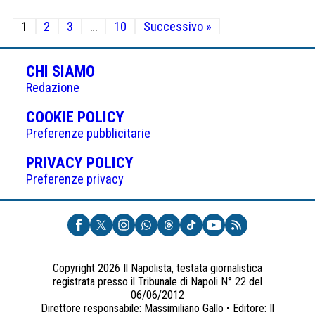
Paginazione
1
2
3
…
10
Successivo »
degli
articoli
CHI SIAMO
Redazione
(APRE
COOKIE POLICY
IN
Preferenze pubblicitarie
UNA
(APRE
PRIVACY POLICY
NUOVA
IN
Preferenze privacy
SCHEDA)
UNA
NUOVA
SCHEDA)
Copyright 2026 Il Napolista, testata giornalistica
registrata presso il Tribunale di Napoli N° 22 del
06/06/2012
Direttore responsabile: Massimiliano Gallo • Editore: Il