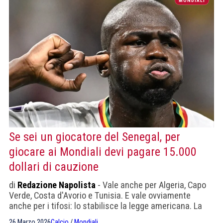
MONDIALI
Se sei un giocatore del Senegal, per
giocare ai Mondiali devi pagare 15.000
dollari di cauzione
di
Redazione Napolista
- Vale anche per Algeria, Capo
Verde, Costa d'Avorio e Tunisia. E vale ovviamente
anche per i tifosi: lo stabilisce la legge americana. La
Fifa, dicono, sta cercando di intercedere
26 Marzo 2026
Calcio
/
Mondiali