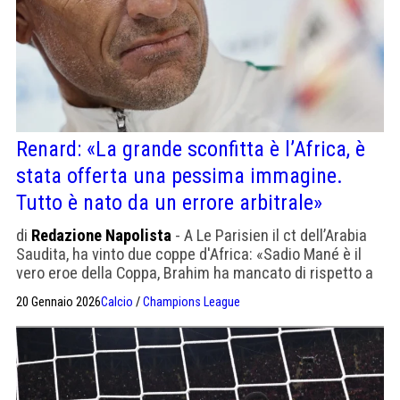
Renard: «La grande sconfitta è l’Africa, è
stata offerta una pessima immagine.
Tutto è nato da un errore arbitrale»
di
Redazione Napolista
- A Le Parisien il ct dell’Arabia
Saudita, ha vinto due coppe d'Africa: «Sadio Mané è il
vero eroe della Coppa, Brahim ha mancato di rispetto a
un popolo intero»
20 Gennaio 2026
Calcio
/
Champions League