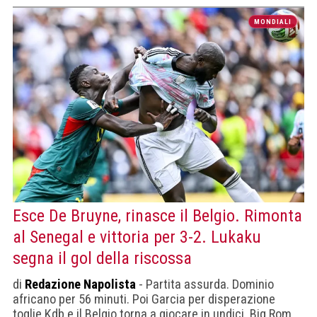
MONDIALI
Esce De Bruyne, rinasce il Belgio. Rimonta
al Senegal e vittoria per 3-2. Lukaku
segna il gol della riscossa
di
Redazione Napolista
- Partita assurda. Dominio
africano per 56 minuti. Poi Garcia per disperazione
toglie Kdb e il Belgio torna a giocare in undici. Big Rom