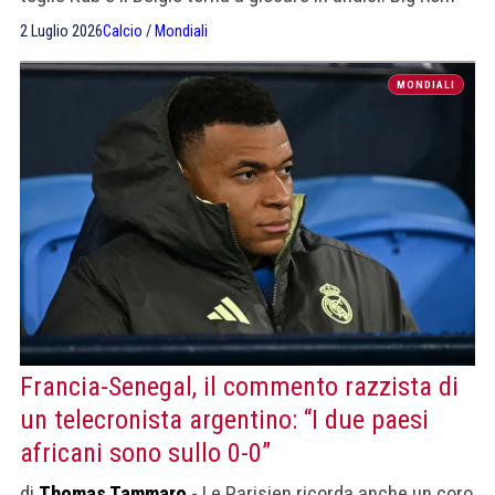
avvia la rimonta, si conferma attaccante di razza.
2 Luglio 2026
Calcio
/
Mondiali
Disperazione africana
MONDIALI
Francia-Senegal, il commento razzista di
un telecronista argentino: “I due paesi
africani sono sullo 0-0”
di
Thomas Tammaro
- Le Parisien ricorda anche un coro