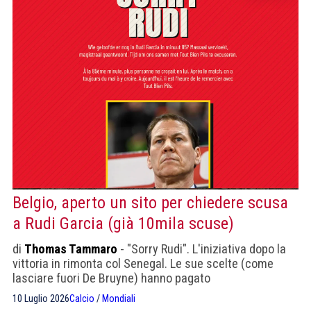
Belgio, aperto un sito per chiedere scusa
a Rudi Garcia (già 10mila scuse)
di
Thomas Tammaro
- "Sorry Rudi". L'iniziativa dopo la
vittoria in rimonta col Senegal. Le sue scelte (come
lasciare fuori De Bruyne) hanno pagato
10 Luglio 2026
Calcio
/
Mondiali