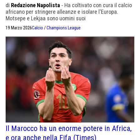
di
Redazione Napolista
- Ha coltivato con cura il calcio
africano per stringere alleanze e isolare l'Europa.
Motsepe e Lekjaa sono uomini suoi
19 Marzo 2026
Calcio
/
Champions League
Il Marocco ha un enorme potere in Africa,
e ora anche nella Fifa (Times)