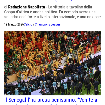
di
Redazione Napolista
- La vittoria a tavolino della
Coppa d'Africa è anche politica. Fa comodo avere una
squadra così forte a livello internazionale, e una nazione
pronta a sopperire alle mancanze delle altre
19 Marzo 2026
Calcio
/
Champions League
Il Senegal l’ha presa benissimo: “Venite a