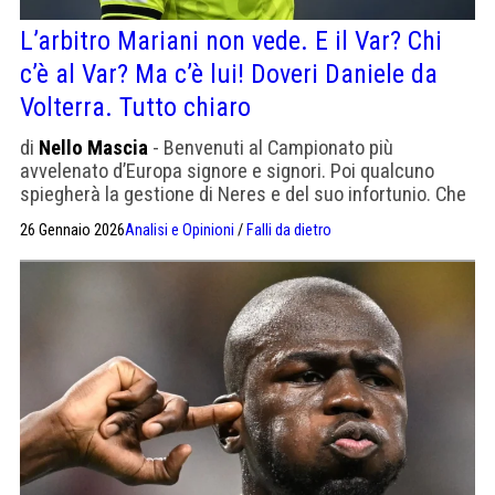
L’arbitro Mariani non vede. E il Var? Chi
c’è al Var? Ma c’è lui! Doveri Daniele da
Volterra. Tutto chiaro
di
Nello Mascia
- Benvenuti al Campionato più
avvelenato d’Europa signore e signori. Poi qualcuno
spiegherà la gestione di Neres e del suo infortunio. Che
non mi dà pace
26 Gennaio 2026
Analisi e Opinioni
/
Falli da dietro