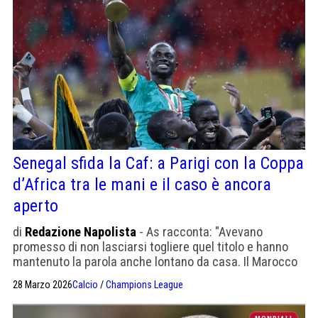
Senegal sfida la Caf: a Parigi con la Coppa
d’Africa tra le mani e il caso è ancora
aperto
di
Redazione Napolista
- As racconta: "Avevano
promesso di non lasciarsi togliere quel titolo e hanno
mantenuto la parola anche lontano da casa. Il Marocco
potrebbe avviare azioni legali."
28 Marzo 2026
Calcio
/
Champions League