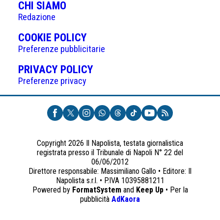
CHI SIAMO
Redazione
(APRE
COOKIE POLICY
IN
Preferenze pubblicitarie
UNA
(APRE
PRIVACY POLICY
NUOVA
IN
Preferenze privacy
SCHEDA)
UNA
NUOVA
SCHEDA)
Copyright 2026 Il Napolista, testata giornalistica
registrata presso il Tribunale di Napoli N° 22 del
06/06/2012
Direttore responsabile: Massimiliano Gallo • Editore: Il
Napolista s.r.l. • P.IVA 10395881211
Powered by
FormatSystem
and
Keep Up
• Per la
(apre
pubblicità
AdKaora
in
una