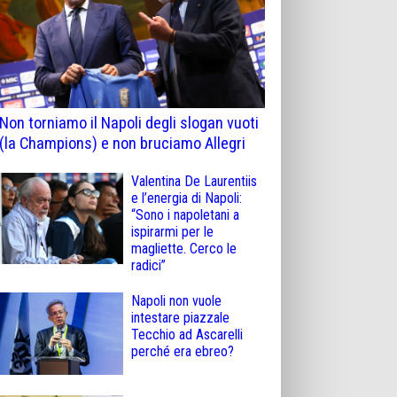
Non torniamo il Napoli degli slogan vuoti
(la Champions) e non bruciamo Allegri
Valentina De Laurentiis
e l’energia di Napoli:
“Sono i napoletani a
ispirarmi per le
magliette. Cerco le
radici”
Napoli non vuole
intestare piazzale
Tecchio ad Ascarelli
perché era ebreo?