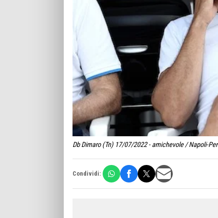
Db Dimaro (Tn) 17/07/2022 - amichevole / Napoli-Perug
Condividi: