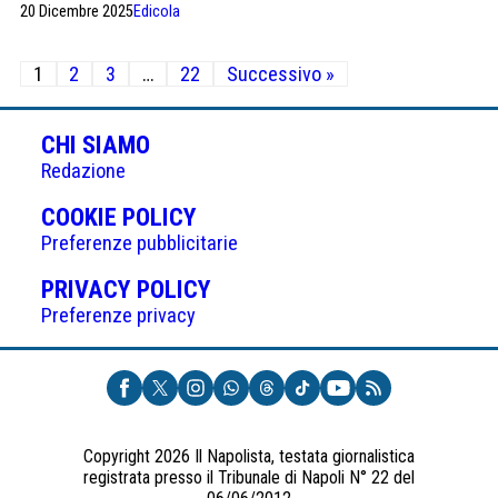
20 Dicembre 2025
Edicola
Paginazione
1
2
3
…
22
Successivo »
degli
articoli
CHI SIAMO
Redazione
(APRE
COOKIE POLICY
IN
Preferenze pubblicitarie
UNA
(APRE
PRIVACY POLICY
NUOVA
IN
Preferenze privacy
SCHEDA)
UNA
NUOVA
SCHEDA)
Copyright 2026 Il Napolista, testata giornalistica
registrata presso il Tribunale di Napoli N° 22 del