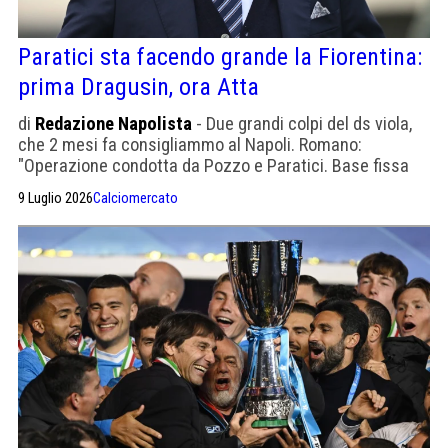
Paratici sta facendo grande la Fiorentina:
prima Dragusin, ora Atta
di
Redazione Napolista
- Due grandi colpi del ds viola,
che 2 mesi fa consigliammo al Napoli. Romano:
"Operazione condotta da Pozzo e Paratici. Base fissa
da 30 milioni di euro. In aggiunta, bonus e percentuale
9 Luglio 2026
Calciomercato
sulla futura rivendita"