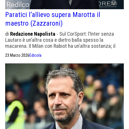
Paratici l’allievo supera Marotta il
maestro (Zazzaroni)
di
Redazione Napolista
- Sul CorSport: l’Inter senza
Lautaro è un’altra cosa e dietro balla spesso la
macarena. Il Milan con Rabiot ha un’altra sostanza; il
Napoli con De Bruyne, McTominay e Anguissa non è
23 Marzo 2026
Edicola
nemmeno lontano parente di quello dei mesi precedenti.