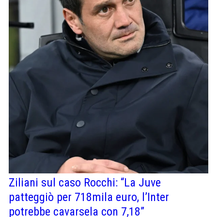
Ziliani sul caso Rocchi: “La Juve
patteggiò per 718mila euro, l’Inter
potrebbe cavarsela con 7,18”