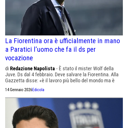
La Fiorentina ora è ufficialmente in mano
a Paratici l’uomo che fa il ds per
vocazione
di
Redazione Napolista
- È stato il mister Wolf della
Juve. Ds dal 4 febbraio. Deve salvare la Fiorentina. Alla
Gazzetta disse: «è il lavoro più bello del mondo ma è
pure una gran fatica. «Una vocazione. Come fare la
14 Gennaio 2026
Edicola
suora, ma nel calcio»