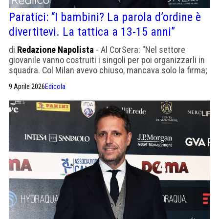
Paratici: “I bambini? La parola d’ordine è
divertitevi. La tattica a 13-15 anni”
di
Redazione Napolista
- Al CorSera: "Nel settore
giovanile vanno costruiti i singoli per poi organizzarli in
squadra. Col Milan avevo chiuso, mancava solo la firma;
poi mi hanno detto che non se ne faceva più niente".
9 Aprile 2026
Edicola