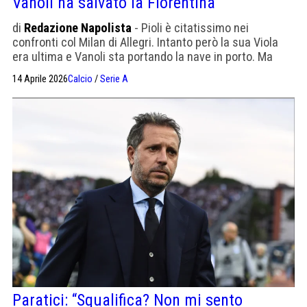
Vanoli ha salvato la Fiorentina
di
Redazione Napolista
- Pioli è citatissimo nei
confronti col Milan di Allegri. Intanto però la sua Viola
era ultima e Vanoli sta portando la nave in porto. Ma
sospettiamo non abbia gli stessi amici nella stampa
14 Aprile 2026
Calcio
/
Serie A
sportiva
Paratici: “Squalifica? Non mi sento