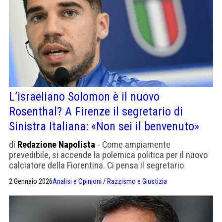
L’israeliano Solomon è il nuovo
Rosenthal? A Firenze il segretario di
Sinistra Italiana: «Non sei il benvenuto»
di
Redazione Napolista
- Come ampiamente
prevedibile, si accende la polemica politica per il nuovo
calciatore della Fiorentina. Ci pensa il segretario
provinciale di Sinistra Italiana. Nel '90 a Udine le scritte
2 Gennaio 2026
Analisi e Opinioni
/
Razzismo e Giustizia
a Rosenthal: “via gli ebrei dal Friuli”