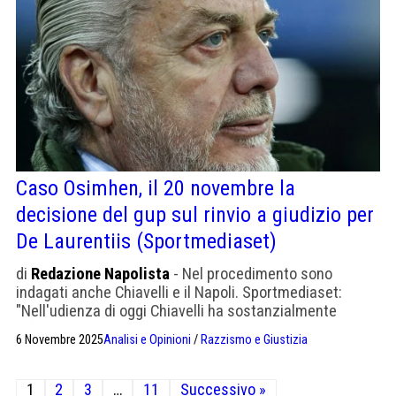
Caso Osimhen, il 20 novembre la
decisione del gup sul rinvio a giudizio per
De Laurentiis (Sportmediaset)
di
Redazione Napolista
- Nel procedimento sono
indagati anche Chiavelli e il Napoli. Sportmediaset:
"Nell'udienza di oggi Chiavelli ha sostanzialmente
difeso l'attività di calciomercato della società azzurra
6 Novembre 2025
Analisi e Opinioni
/
Razzismo e Giustizia
affermando che non si è trattato di operazioni
fraudolente".
Paginazione
1
2
3
…
11
Successivo »