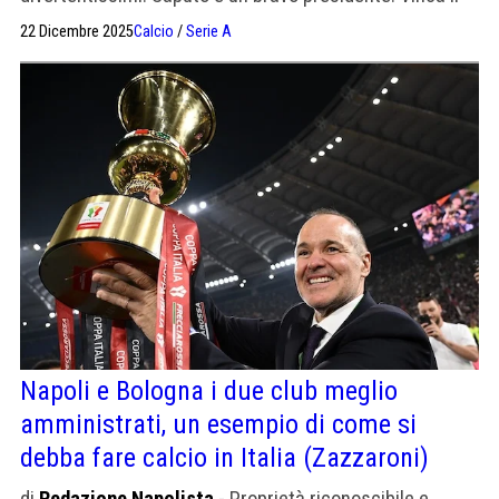
migliore».
22 Dicembre 2025
Calcio
/
Serie A
Napoli e Bologna i due club meglio
amministrati, un esempio di come si
debba fare calcio in Italia (Zazzaroni)
di
Redazione Napolista
- Proprietà riconoscibile e