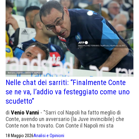
Nelle chat dei sarriti: “Finalmente Conte
se ne va, l’addio va festeggiato come uno
scudetto”
di
Venio Vanni
- "Sarri col Napoli ha fatto meglio di
Conte, avendo un avversario (la Juve invincibile) che
Conte non ha trovato. Con Conte il Napoli mi sta
antipatico. Pare sempre che abbiamo passato un
18 Maggio 2026
Analisi e Opinioni
guaio".