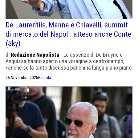
De Laurentiis, Manna e Chiavelli, summit
di mercato del Napoli: atteso anche Conte
(Sky)
di
Redazione Napolista
- Le assenze di De Bruyne e
Anguissa hanno aperto una voragine a centrocampo,
«anche se la tanto discussa panchina lunga piano piano
sta prendendo forma»
26 Novembre 2025
Edicola