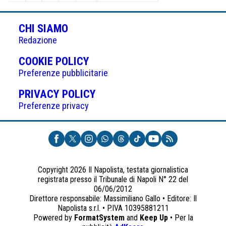
degli
articoli
CHI SIAMO
Redazione
(APRE
COOKIE POLICY
IN
Preferenze pubblicitarie
UNA
(APRE
PRIVACY POLICY
NUOVA
IN
Preferenze privacy
SCHEDA)
UNA
NUOVA
SCHEDA)
Copyright 2026 Il Napolista, testata giornalistica
registrata presso il Tribunale di Napoli N° 22 del
06/06/2012
Direttore responsabile: Massimiliano Gallo • Editore: Il
Napolista s.r.l. • P.IVA 10395881211
Powered by
FormatSystem
and
Keep Up
• Per la