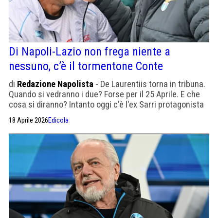
Di Napoli-Lazio non frega niente a
nessuno, c’è il tormentone Conte
di
Redazione Napolista
- De Laurentiis torna in tribuna.
Quando si vedranno i due? Forse per il 25 Aprile. E che
cosa si diranno? Intanto oggi c'è l'ex Sarri protagonista
di un passato ormai lontano
18 Aprile 2026
Edicola