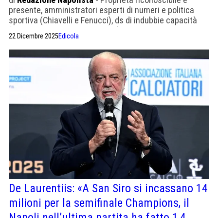
presente, amministratori esperti di numeri e politica
sportiva (Chiavelli e Fenucci), ds di indubbie capacità
(Manna dopo Giuntoli e Sartori), ottimi scout e,
22 Dicembre 2025
Edicola
naturalmente, allenatori d’alto livello
De Laurentiis: «A San Siro si incassano 14
milioni per la semifinale Champions, il
Napoli nell’ultima partita ha fatto 1,4