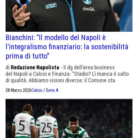
Bianchini: “Il modello del Napoli è
l’integralismo finanziario: la sostenibilità
prima di tutto”
di
Redazione Napolista
- Il dg dell’area business
del Napoli a Calcio e Finanza: "Stadio? Lì manca il salto
di qualità. Abbiamo visioni diverse: il Comune sta
lavorando a un progetto di ristrutturazione del
28 Marzo 2026
Calcio
/
Serie A
Maradona. Noi guardiamo alla possibilità di uno stadio di
proprietà"