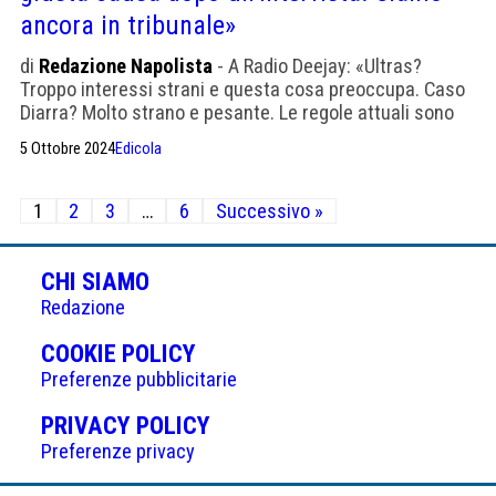
ancora in tribunale»
di
Redazione Napolista
- A Radio Deejay: «Ultras?
Troppo interessi strani e questa cosa preoccupa. Caso
Diarra? Molto strano e pesante. Le regole attuali sono
buone, altrimenti cosa accadrebbe?»
5 Ottobre 2024
Edicola
Paginazione
1
2
3
…
6
Successivo »
degli
articoli
CHI SIAMO
Redazione
(APRE
COOKIE POLICY
IN
Preferenze pubblicitarie
UNA
(APRE
PRIVACY POLICY
NUOVA
IN
Preferenze privacy
SCHEDA)
UNA