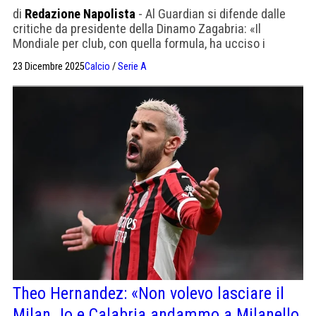
di
Redazione Napolista
- Al Guardian si difende dalle
critiche da presidente della Dinamo Zagabria: «Il
Mondiale per club, con quella formula, ha ucciso i
giocatori. Mi dispiace di non avere più rapporti con
23 Dicembre 2025
Calcio
/
Serie A
Ceferin, ma non mi pento delle mie scelte».
Theo Hernandez: «Non volevo lasciare il
Milan. Io e Calabria andammo a Milanello