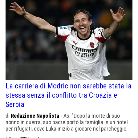
La carriera di Modric non sarebbe stata la
stessa senza il conflitto tra Croazia e
Serbia
di
Redazione Napolista
- As: "Dopo la morte di suo
nonno in guerra, suo padre portò la famiglia in un hotel
per rifugiati, dove Luka iniziò a giocare nel parcheggio.
Non sembra aver intenzione di ritirarsi presto".