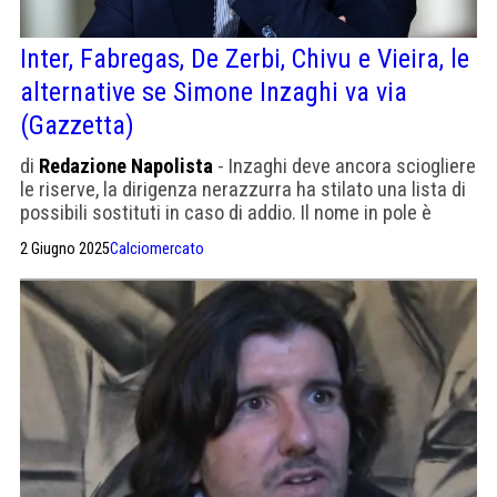
Inter, Fabregas, De Zerbi, Chivu e Vieira, le
alternative se Simone Inzaghi va via
(Gazzetta)
di
Redazione Napolista
- Inzaghi deve ancora sciogliere
le riserve, la dirigenza nerazzurra ha stilato una lista di
possibili sostituti in caso di addio. Il nome in pole è
quello di Cesc Fabregas, calda anche l'ipotesi De Zerbi.
2 Giugno 2025
Calciomercato