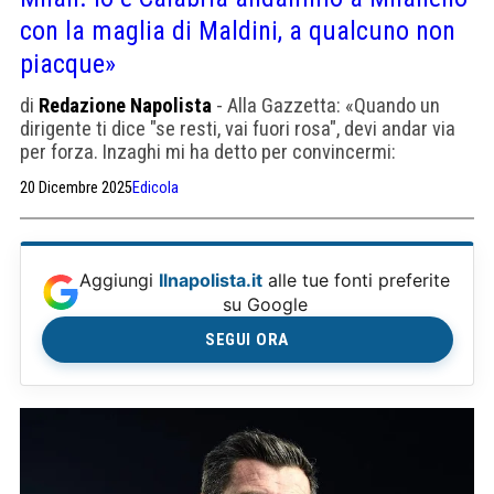
con la maglia di Maldini, a qualcuno non
piacque»
di
Redazione Napolista
- Alla Gazzetta: «Quando un
dirigente ti dice "se resti, vai fuori rosa", devi andar via
per forza. Inzaghi mi ha detto per convincermi:
"Andiamo a vincere insieme?"».
20 Dicembre 2025
Edicola
Aggiungi
Ilnapolista.it
alle tue fonti preferite
su Google
SEGUI ORA