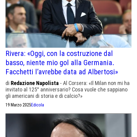
Rivera: «Oggi, con la costruzione dal
basso, niente mio gol alla Germania.
Facchetti l’avrebbe data ad Albertosi»
di
Redazione Napolista
- Al Corsera: «Il Milan non mi ha
invitato al 125° anniversario? Cosa vuole che sappiano
gli americani di storia e di calcio?»
19 Marzo 2025
Edicola