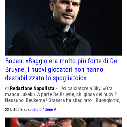
Boban: «Baggio era molto più forte di De
Bruyne. I nuovi giocatori non hanno
destabilizzato lo spogliatoio»
di
Redazione Napolista
- L'ex calciatore a Sky: «Ora
manca Lukaku. A parte De Bruyne, chi gioca dei nuovi?
Nessuno. Beukema? Stasera ha sbagliato… Buongiorno,
non Beukema»
22 Ottobre 2025
Calcio
/
Serie A