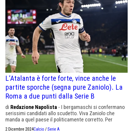
L’Atalanta è forte forte, vince anche le
partite sporche (segna pure Zaniolo). La
Roma a due punti dalla Serie B
di
Redazione Napolista
- I bergamaschi si confermano
serissimi candidati allo scudetto. Viva Zaniolo che
manda a quel paese il politicamente corretto. Per
Ranieri la situazione si fa pesante
2 Dicembre 2024
Calcio
/
Serie A