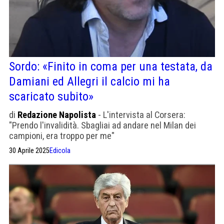
Sordo: «Finito in coma per una testata, da
Damiani ed Allegri il calcio mi ha
scaricato subito»
di
Redazione Napolista
- L'intervista al Corsera:
"Prendo l'invalidità. Sbagliai ad andare nel Milan dei
campioni, era troppo per me"
30 Aprile 2025
Edicola