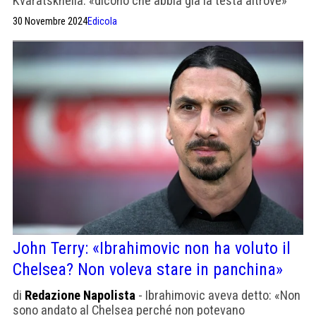
Kvaratskhelia: «dicono che abbia già la testa altrove»
30 Novembre 2024
Edicola
John Terry: «Ibrahimovic non ha voluto il
Chelsea? Non voleva stare in panchina»
di
Redazione Napolista
- Ibrahimovic aveva detto: «Non
sono andato al Chelsea perché non potevano