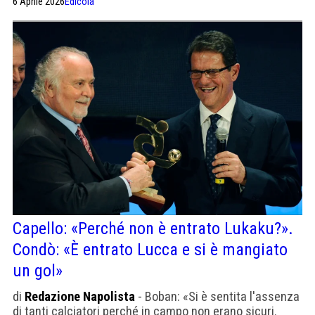
6 Aprile 2026
Edicola
Capello: «Perché non è entrato Lukaku?».
Condò: «È entrato Lucca e si è mangiato
un gol»
di
Redazione Napolista
- Boban: «Si è sentita l'assenza
di tanti calciatori perché in campo non erano sicuri.