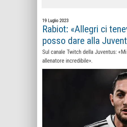
19 Luglio 2023
Rabiot: «Allegri ci ten
posso dare alla Juven
Sul canale Twitch della Juventus: «Mi
allenatore incredibile».