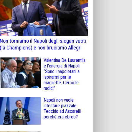
Non torniamo il Napoli degli slogan vuoti
(la Champions) e non bruciamo Allegri
Valentina De Laurentiis
e l’energia di Napoli:
“Sono i napoletani a
ispirarmi per le
magliette. Cerco le
radici”
Napoli non vuole
intestare piazzale
Tecchio ad Ascarelli
perché era ebreo?