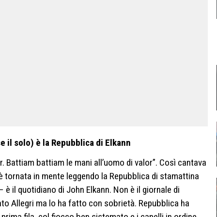
se il solo) è la Repubblica di Elkann
or. Battiam battiam le mani all’uomo di valor”. Così cantava
 è tornata in mente leggendo la Repubblica di stamattina
– è il quotidiano di John Elkann. Non è il giornale di
to Allegri ma lo ha fatto con sobrietà. Repubblica ha
rima fila, col fiocco ben sistemato e i capelli in ordine.