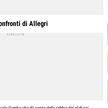
nfronti di Allegri
anuele Gamba che dà conto della rabbia del club nei