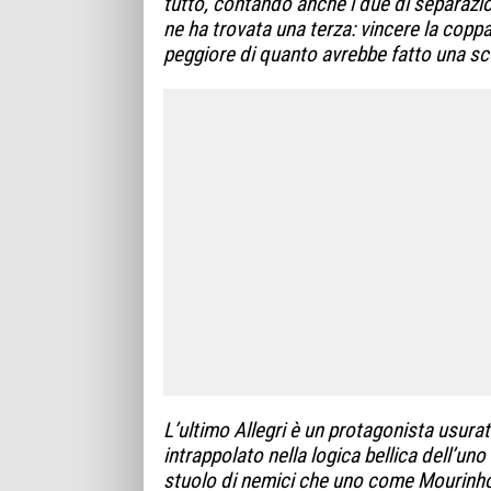
tutto, contando anche i due di separazione
ne ha trovata una terza: vincere la copp
peggiore di quanto avrebbe fatto una sco
L’ultimo Allegri è un protagonista usurat
intrappolato nella logica bellica dell’uno
stuolo di nemici che uno come Mourinho 