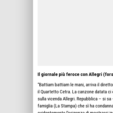
Il giornale più feroce con Allegri (for
“Battiam battiam le mani, arriva il dirett
il Quartetto Cetra. La canzone datata ci
sulla vicenda Allegri. Repubblica – si sa 
famiglia (La Stampa) che sì ha condanna
evidentemente l’esigenza di mostrarsi in p