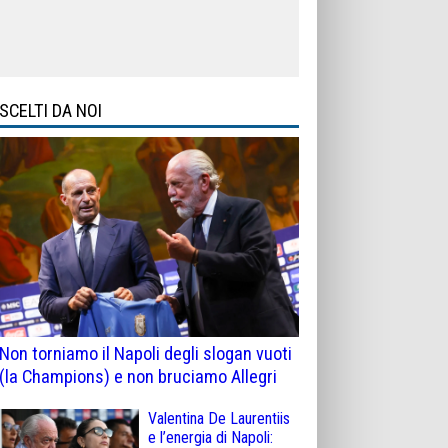
SCELTI DA NOI
Non torniamo il Napoli degli slogan vuoti
(la Champions) e non bruciamo Allegri
Valentina De Laurentiis
e l’energia di Napoli: