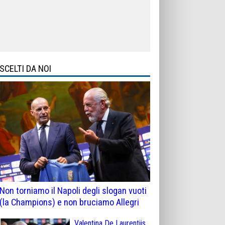
SCELTI DA NOI
Non torniamo il Napoli degli slogan vuoti
(la Champions) e non bruciamo Allegri
Valentina De Laurentiis