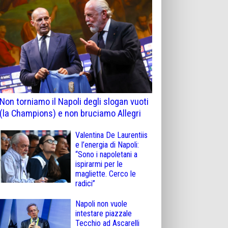
Non torniamo il Napoli degli slogan vuoti
(la Champions) e non bruciamo Allegri
Valentina De Laurentiis
e l’energia di Napoli:
“Sono i napoletani a
ispirarmi per le
magliette. Cerco le
radici”
Napoli non vuole
intestare piazzale
Tecchio ad Ascarelli