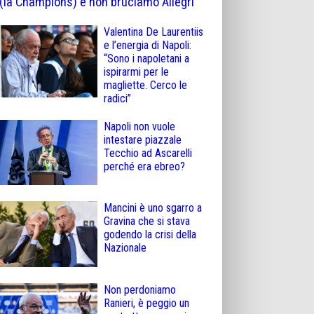
(la Champions) e non bruciamo Allegri
Valentina De Laurentiis
e l’energia di Napoli:
“Sono i napoletani a
ispirarmi per le
magliette. Cerco le
radici”
Napoli non vuole
intestare piazzale
Tecchio ad Ascarelli
perché era ebreo?
Mancini è uno sgarro a
Gravina che si stava
godendo la crisi della
Nazionale
Non perdoniamo
Ranieri, è peggio un