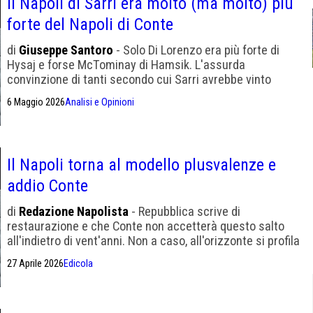
Il Napoli di Sarri era molto (ma molto) più
forte del Napoli di Conte
di
Giuseppe Santoro
- Solo Di Lorenzo era più forte di
Hysaj e forse McTominay di Hamsik. L'assurda
convinzione di tanti secondo cui Sarri avrebbe vinto
serenamente lo scudetto lo scorso anno. Attenti alle
6 Maggio 2026
Analisi e Opinioni
ministre riscaldate, abbiamo già avuto Mazzarri
Il Napoli torna al modello plusvalenze e
addio Conte
di
Redazione Napolista
- Repubblica scrive di
restaurazione e che Conte non accetterà questo salto
all'indietro di vent'anni. Non a caso, all'orizzonte si profila
il ritorno di Sarri
27 Aprile 2026
Edicola