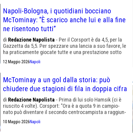
Napoli-Bologna, i quotidiani bocciano
McTominay: “È scarico anche lui e alla fine
ne risentono tutti”
di
Redazione Napolista
- Per il Corsport è da 4,5, per la
Gazzetta da 5,5. Per spezzare una lancia a suo favore, le
ha praticamente giocate tutte e una prestazione sotto
tono può capitare.
12 Maggio 2026
Napoli
McTominay a un gol dalla storia: può
chiudere due stagioni di fila in doppia cifra
di
Redazione Napolista
- Prima di lui solo Hamsik (ci è
riuscito 4 volte). Corsport: "Ora è a quota 9 in cam­pio­
nato può diven­tare il secondo cen­tro­cam­pi­sta a rag­giun­
gere la dop­pia cifra in Serie A in due diverse sta­gioni"
10 Maggio 2026
Napoli