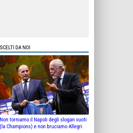
SCELTI DA NOI
Non torniamo il Napoli degli slogan vuoti
(la Champions) e non bruciamo Allegri