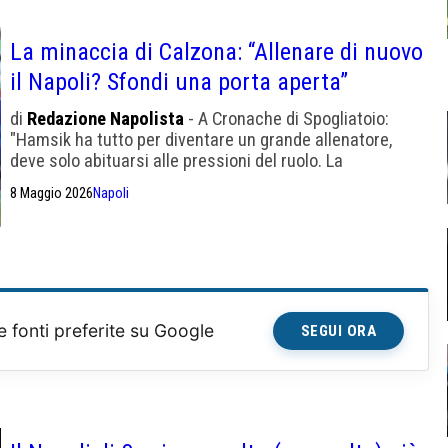
La minaccia di Calzona: “Allenare di nuovo
il Napoli? Sfondi una porta aperta”
di
Redazione Napolista
- A Cronache di Spogliatoio:
"Hamsik ha tutto per diventare un grande allenatore,
deve solo abituarsi alle pressioni del ruolo. La
Federazione mi ha chiesto un parere e io ho risposto che
8 Maggio 2026
Napoli
è pronto."
e fonti preferite su Google
SEGUI ORA