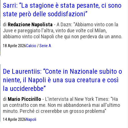
Sarri: “La stagione è stata pesante, ci sono
state però delle soddisfazioni”
di
Redazione Napolista
- A Dazn: "Abbiamo vinto con la
Juve e pareggiato l'altra, vinto due volte col Milan,
abbiamo vinto col Napoli che qui non perdeva da un anno.
Ci sono segnali di miglioramento da parte della squadra e
18 Aprile 2026
Calcio
/
Serie A
dei singoli".
De Laurentiis: “Conte in Nazionale subito o
niente, il Napoli è una sua creatura e così
la ucciderebbe”
di
Mario Piccirillo
- L'intervista al New York Times: "Ha
un contratto con me. Non mi abbandonerà mai all'ultimo
minuto. Perché ci creerebbe un grosso problema"
14 Aprile 2026
Napoli