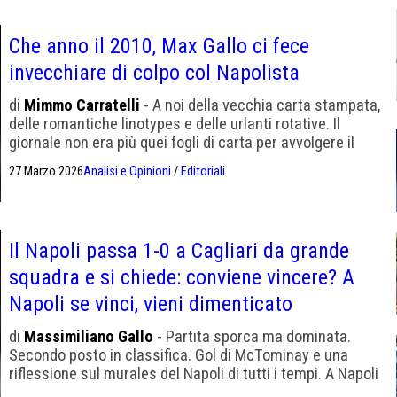
Che anno il 2010, Max Gallo ci fece
invecchiare di colpo col Napolista
di
Mimmo Carratelli
- A noi della vecchia carta stampata,
delle romantiche linotypes e delle urlanti rotative. Il
giornale non era più quei fogli di carta per avvolgere il
pesce. Buon compleanno, Napolista
27 Marzo 2026
Analisi e Opinioni
/
Editoriali
Il Napoli passa 1-0 a Cagliari da grande
squadra e si chiede: conviene vincere? A
Napoli se vinci, vieni dimenticato
di
Massimiliano Gallo
- Partita sporca ma dominata.
Secondo posto in classifica. Gol di McTominay e una
riflessione sul murales del Napoli di tutti i tempi. A Napoli
i tifosi amano i calciatori che perdono