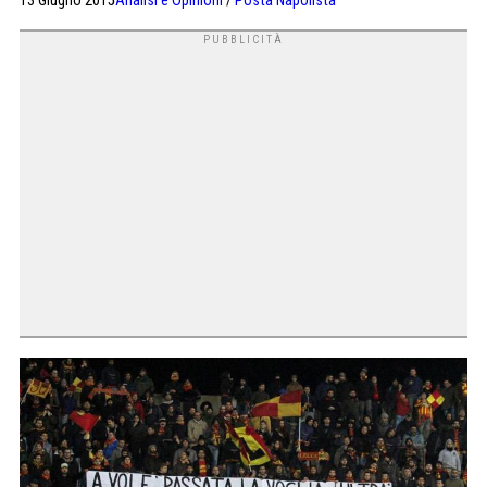
13 Giugno 2015
Analisi e Opinioni
/
Posta Napolista
autori delle polemiche più recenti (Il Mattino) si sono
lasciati un po’ sfuggire di mano i termini della questione.
Innanzitutto non è la nazionalità dell’allenatore a
determinare il […]