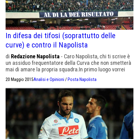
In difesa dei tifosi (soprattutto delle
curve) e contro il Napolista
di
Redazione Napolista
- Caro Napolista, chi ti scrive è
un assiduo frequentatore della Curva che non smetterà
mai di amare la propria squadra.In primo luogo vorrei
farvi i complimenti, in quanto a retorica la sapete lunga,
20 Maggio 2015
Analisi e Opinioni
/
Posta Napolista
riuscireste persino a convincere alcuni tifosi che la
maglia jeans è la vera maglia del Napoli, tanto quella
azzurra non si vede […]