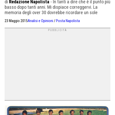
di
Redazione Napolista
- In tanti a dire che è il punto più
basso dopo tanti anni. Mi dispiace correggervi. La
memoria degli over 30 dovrebbe ricordare un sole
cocente ad Avellino del 19 giugno,con gli irpini che
23 Maggio 2015
Analisi e Opinioni
/
Posta Napolista
saltavano e ballavano sotto la Nord dei Naples. Ricordo
le innumerevoli code verso Salerno, gli occhi umidi dei
dieci piani di […]