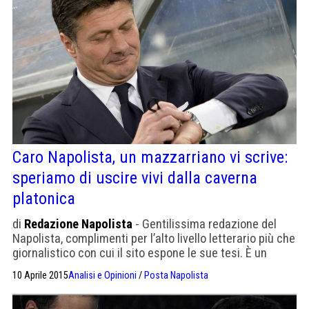
Caro Napolista, un mazzarriano vi scrive:
speriamo di uscire vivi dalla caverna
platonica
di
Redazione Napolista
- Gentilissima redazione del
Napolista, complimenti per l’alto livello letterario più che
giornalistico con cui il sito espone le sue tesi. È un
piacere leggervi sebbene mi ponga dall’altro lato della
10 Aprile 2015
Analisi e Opinioni
/
Posta Napolista
barricata. Ebbene sì, sebbene sia un giovane medico del
vesuviano, mi picco di appartenere alla corrente dei pre-