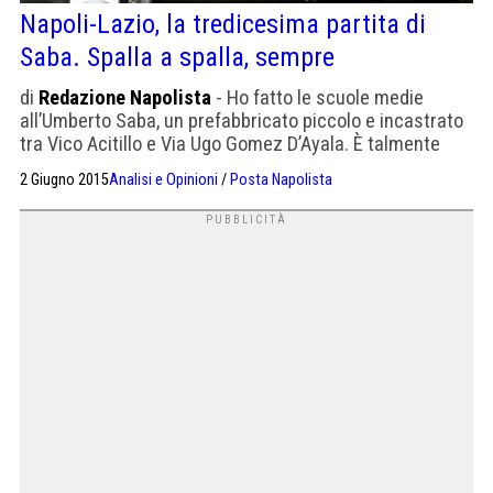
Napoli-Lazio, la tredicesima partita di
Saba. Spalla a spalla, sempre
di
Redazione Napolista
- Ho fatto le scuole medie
all’Umberto Saba, un prefabbricato piccolo e incastrato
tra Vico Acitillo e Via Ugo Gomez D’Ayala. È talmente
piccolo che, all’epoca in cui ero iscritto, sembrò giusto a
2 Giugno 2015
Analisi e Opinioni
/
Posta Napolista
qualcuno dividerlo in due, così anche un’altra scuola
media aveva sede nello stesso sgangherato pseudo
edificio: la Fabio Filzi, un nome che per […]