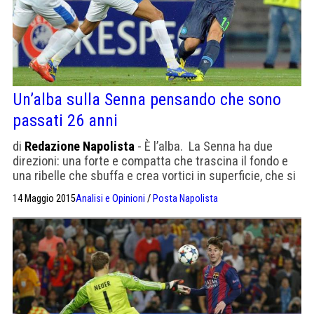
Un’alba sulla Senna pensando che sono
passati 26 anni
di
Redazione Napolista
- È l’alba. La Senna ha due
direzioni: una forte e compatta che trascina il fondo e
una ribelle che sbuffa e crea vortici in superficie, che si
lamenta al solito banale andazzo, inutilmente crea
14 Maggio 2015
Analisi e Opinioni
/
Posta Napolista
palummelle in superficie che mi ricordano il mio mare,
che di direzioni ne ha infinite. È strano ricordare il mare,
una […]