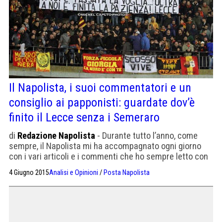
Il Napolista, i suoi commentatori e un
consiglio ai papponisti: guardate dov’è
finito il Lecce senza i Semeraro
di
Redazione Napolista
- Durante tutto l’anno, come
sempre, il Napolista mi ha accompagnato ogni giorno
con i vari articoli e i commenti che ho sempre letto con
attenzione. Ora credo sia tempo di puntualizzare alcun
4 Giugno 2015
Analisi e Opinioni
/
Posta Napolista
dati oggettivamente incontrovertibili e che pure non ho
visto sufficientemente rimarcati. Le mie considerazioni
sono le seguenti. Premetto che non è la verità […]