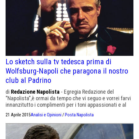
Lo sketch sulla tv tedesca prima di
Wolfsburg-Napoli che paragona il nostro
club al Padrino
di
Redazione Napolista
- Egregia Redazione del
“Napolista”,è ormai da tempo che vi seguo e vorrei farvi
innanzitutto i complimenti per i toni appassionati e al
contempo sempre civili e contenuti con cui trattate
21 Aprile 2015
Analisi e Opinioni
/
Posta Napolista
quotidianamente le questioni relative al calcio e alla
squadra del Napoli. Vi scrivo per raccontarvi un evento
che mi ha un po’ rovinato la festa nella […]