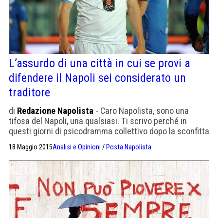
L’assurdo di una città in cui se provi a
difendere il Napoli sei considerato un
traditore
di
Redazione Napolista
- Caro Napolista, sono una
tifosa del Napoli, una qualsiasi. Ti scrivo perché in
questi giorni di psicodramma collettivo dopo la sconfitta
nella semifinale di Europa League non si riesce a
18 Maggio 2015
Analisi e Opinioni
/
Posta Napolista
scambiare due parole che abbiano un po’ di senso
compiuto con nessuno, così oltre che leggerti mi metto
a scriverti per alleviare la mia solitudine […]