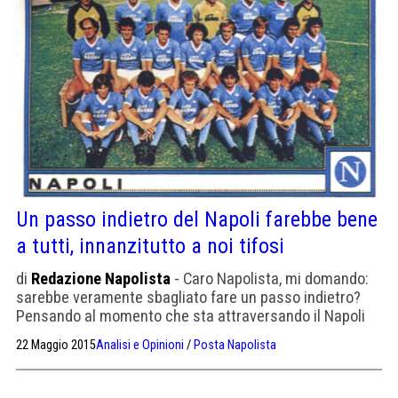
Un passo indietro del Napoli farebbe bene
a tutti, innanzitutto a noi tifosi
di
Redazione Napolista
- Caro Napolista, mi domando:
sarebbe veramente sbagliato fare un passo indietro?
Pensando al momento che sta attraversando il Napoli
mi capita spesso di arrivare a questa domanda.
22 Maggio 2015
Analisi e Opinioni
/
Posta Napolista
Ingaggiare un allenatore con un contratto meno ricco,
con pretese meno onerose, privarsi di qualche giocatore
importante, sarebbe davvero un peccato mortale per