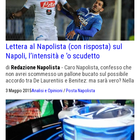
Lettera al Napolista (con risposta) sul
Napoli, l’intensità e ’o scudetto
di
Redazione Napolista
- Caro Napolista, confesso che
non avrei scommesso un pallone bucato sul possibile
accordo tra De Laurentiis e Benitez: ma sarà vero? Nella
condivisa speranza che ciò avvenga, volevo proporre un
3 Maggio 2015
Analisi e Opinioni
/
Posta Napolista
mio interrogativo sul quale cerco altrui (qualificate)
opinioni. Se è vero, ed è vero, che il Napoli quest’anno
quando ha dato il massimo ha dimostrato […]