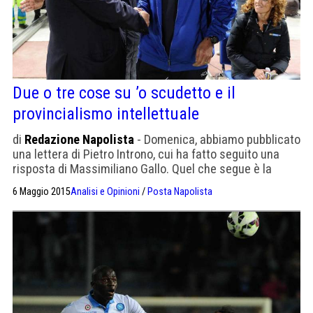
Due o tre cose su ’o scudetto e il
provincialismo intellettuale
di
Redazione Napolista
- Domenica, abbiamo pubblicato
una lettera di Pietro Introno, cui ha fatto seguito una
risposta di Massimiliano Gallo. Quel che segue è la
replica del lettore che proponiamo a voi con piacere.
6 Maggio 2015
Analisi e Opinioni
/
Posta Napolista
Caro Napolista, non posso non fare delle precisazioni,
visto che alla mia lettera c’è stata una (pubblica)
risposta. 1 – Il riferimento al giocar […]