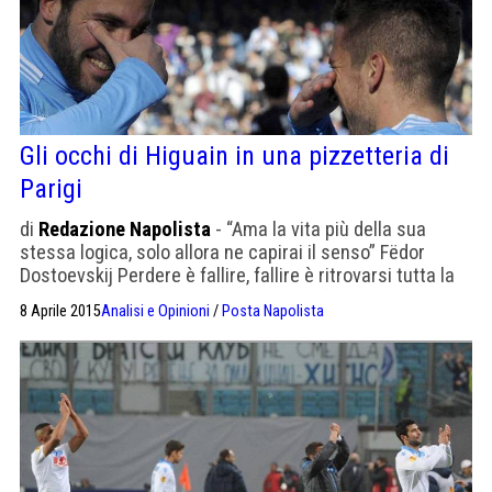
raffaeliti inglesi che sotto la Queen Victoria
contestavano […]
Gli occhi di Higuain in una pizzetteria di
Parigi
di
Redazione Napolista
- “Ama la vita più della sua
stessa logica, solo allora ne capirai il senso” Fëdor
Dostoevskij Perdere è fallire, fallire è ritrovarsi tutta la
strada alle spalle e il baratro davanti, fallire è
8 Aprile 2015
Analisi e Opinioni
/
Posta Napolista
disperazione e io questo sentimento subdolo l’ho
provato. Sì, è subdolo, perché si presenta sempre come
una scelta, perché qualcosa davanti c’è, […]