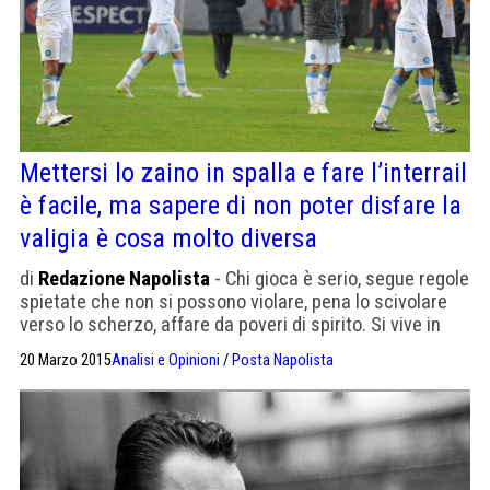
Mettersi lo zaino in spalla e fare l’interrail
è facile, ma sapere di non poter disfare la
valigia è cosa molto diversa
di
Redazione Napolista
- Chi gioca è serio, segue regole
spietate che non si possono violare, pena lo scivolare
verso lo scherzo, affare da poveri di spirito. Si vive in
uno stato eccitato e si vibra come elettroni in preda a
20 Marzo 2015
Analisi e Opinioni
/
Posta Napolista
fantastici deliri. Osservo la cartina della Russia e mi
sembra di vedere un cetaceo con le fauci spalancate […]