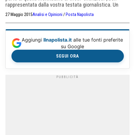
rappresentata dalla vostra testata giornalistica. Un
popolo, direi, piuttosto che un pubblico, il quale pur non
27 Maggio 2015
Analisi e Opinioni
/
Posta Napolista
riconoscendosi in questa tumultuosa ed inarrestabile
deriva di malcostume (per usare un eufemismo) verso
cui il calcio nostrano deraglia, continua a seguire
questa squadra, perché vittima di un’ingovernabile
Aggiungi
Ilnapolista.it
alle tue fonti preferite
passione.Sono, […]
su Google
SEGUI ORA