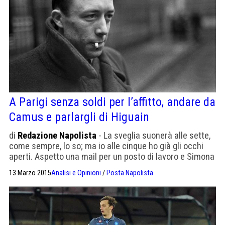
A Parigi senza soldi per l’affitto, andare da
Camus e parlargli di Higuain
di
Redazione Napolista
- La sveglia suonerà alle sette,
come sempre, lo so; ma io alle cinque ho già gli occhi
aperti. Aspetto una mail per un posto di lavoro e Simona
mi dice di stare tranquillo perché andrà tutto bene:
13 Marzo 2015
Analisi e Opinioni
/
Posta Napolista
“Dormi ancora un po’”. Io mi vergogno e non ho il
coraggio di dirle quello che penso davvero: […]