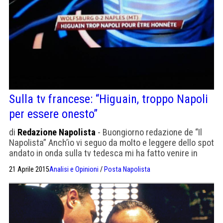
Sulla tv francese: “Higuain, troppo Napoli
per essere onesto”
di
Redazione Napolista
- Buongiorno redazione de “Il
Napolista” Anch’io vi seguo da molto e leggere dello spot
andato in onda sulla tv tedesca mi ha fatto venire in
mente quello che ho visto io sull’emittente francese
21 Aprile 2015
Analisi e Opinioni
/
Posta Napolista
“bein sport”, tra primo e secondo tempo. “Higuain,
troppo da Napoli per essere onesto”, in riferimento alla
posizione di fuorigioco del Pipita […]