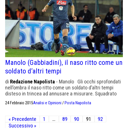
Manolo (Gabbiadini), il naso ritto come un
soldato d’altri tempi
di
Redazione Napolista
- Manolo Gli occhi sprofondati
nell’ombra il naso ritto come un soldato d’altri tempi
disteso in trincea ad annusare a misurare. Squadrato
affannato voce tremula che tace. Incastrato nel gioco
24 Febbraio 2015
Analisi e Opinioni
/
Posta Napolista
meccanismo degli eventi curva continua e sudata nella
metà campo avversaria. Scivoli alto bianco virile come
Paginazione
un adolescente spalle larghe collo curvo bocca ad
« Precedente
1
…
89
90
91
92
degli
attendere. […]
Successivo »