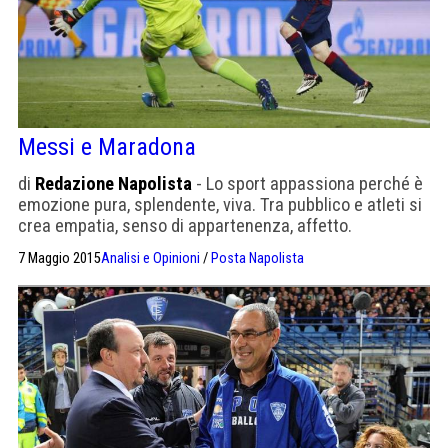
Messi e Maradona
di
Redazione Napolista
- Lo sport appassiona perché è
emozione pura, splendente, viva. Tra pubblico e atleti si
crea empatia, senso di appartenenza, affetto.
Sentimenti che trovano la loro ragion d’essere in quei
7 Maggio 2015
Analisi e Opinioni
/
Posta Napolista
gesti tecnici che esaltano lo spettatore, trasportandolo
dalla vita quotidiana al sogno di un attimo, anelando lo
spirito gioioso e fanciullesco più profondo di ognuno di
[…]