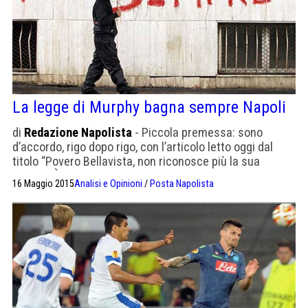
La legge di Murphy bagna sempre Napoli
di
Redazione Napolista
- Piccola premessa: sono
d’accordo, rigo dopo rigo, con l’articolo letto oggi dal
titolo “Povero Bellavista, non riconosce più la sua
Napoli”. È anche il mio pensiero ed aggiungo che, agli
16 Maggio 2015
Analisi e Opinioni
/
Posta Napolista
amici, ai colleghi di lavoro, che criticano il Napoli usando
gli stessi concetti da lei stigmatizzati nell’articolo, la
mia risposta è sempre la stessa: “Meritate […]