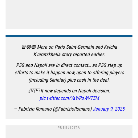
🚨🔴🔵 More on Paris Saint-Germain and Kvicha
Kvaratskhelia story reported earlier.
PSG and Napoli are in direct contact… as PSG step up
efforts to make it happen now, open to offering players
(including Skriniar) plus cash in the deal.
ℹ️🇬🇪 It now depends on Napoli decision.
pic.twitter.com/YaWRoWVT5M
— Fabrizio Romano (@FabrizioRomano)
January 9, 2025