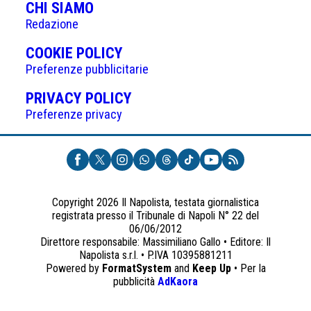
CHI SIAMO
Redazione
(APRE
COOKIE POLICY
IN
Preferenze pubblicitarie
UNA
(APRE
PRIVACY POLICY
NUOVA
IN
Preferenze privacy
SCHEDA)
UNA
NUOVA
SCHEDA)
Copyright 2026 Il Napolista, testata giornalistica
registrata presso il Tribunale di Napoli N° 22 del
06/06/2012
Direttore responsabile: Massimiliano Gallo • Editore: Il
Napolista s.r.l. • P.IVA 10395881211
Powered by
FormatSystem
and
Keep Up
• Per la
(apre
pubblicità
AdKaora
in
una