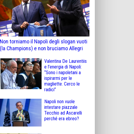
Non torniamo il Napoli degli slogan vuoti
(la Champions) e non bruciamo Allegri
Valentina De Laurentiis
e l’energia di Napoli:
“Sono i napoletani a
ispirarmi per le
magliette. Cerco le
radici”
Napoli non vuole
intestare piazzale
Tecchio ad Ascarelli
perché era ebreo?