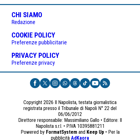
CHI SIAMO
Redazione
(APRE
COOKIE POLICY
IN
Preferenze pubblicitarie
UNA
(APRE
PRIVACY POLICY
NUOVA
IN
Preferenze privacy
SCHEDA)
UNA
NUOVA
SCHEDA)
Copyright 2026 Il Napolista, testata giornalistica
registrata presso il Tribunale di Napoli N° 22 del
06/06/2012
Direttore responsabile: Massimiliano Gallo • Editore: Il
Napolista s.r.l. • P.IVA 10395881211
Powered by
FormatSystem
and
Keep Up
• Per la
(apre
pubblicità
AdKaora