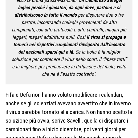
ecco la prima pausa-Nazionali:
un clamoroso autogol
logico perché i giocatori, da ogni dove, partono e si
distribuiscono in tutto il mondo
per disputare due o tre
partite, incontrando colleghi provenienti da altri
campionati, con altri protocolli e altri controlli, magari più
leggeri, magari addirittura nulli. Così
il virus si propaga e
tornerà nei rispettivi campionati rinvigorito dall’incontro
dei nazionali sparsi qui e là
. Se la bolla è la miglior
soluzione per contenere il virus nello sport, il “libera tutti”
è la migliore per promuovere la diffusione del male, visto
che ne è l’esatto contrario”.
Fifa e Uefa non hanno voluto modificare i calendari,
anche se gli scienziati avevano avvertito che in inverno
il virus sarebbe tornato alla carica. Non hanno scelto la
soluzione più ovvia, scrive Savelli, quella di disputare i
campionati fino a inizio dicembre, poi venti giorni per
competizioni Uefa e dieci per le Nazionali, prima di