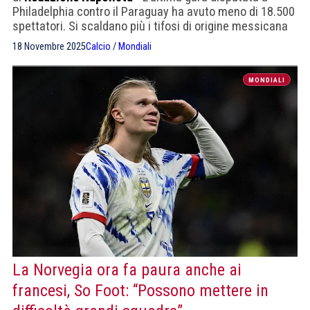
Philadelphia contro il Paraguay ha avuto meno di 18.500
spettatori. Si scaldano più i tifosi di origine messicana
18 Novembre 2025
Calcio
/
Mondiali
MONDIALI
La Norvegia ora fa paura anche ai
francesi, So Foot: “Possono mettere in