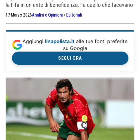
la Fifa in un ente di beneficenza. Fa quello che facevano
i suoi predecessori, solo che lui lo fa con maggiori
17 Marzo 2026
Analisi e Opinioni
/
Editoriali
profitti
Aggiungi
Ilnapolista.it
alle tue fonti preferite
su Google
SEGUI ORA