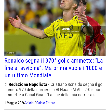
Ronaldo segna il 970° gol e ammette: “La
fine si avvicina”. Ma prima vuole i 1000 e
un ultimo Mondiale
di
Redazione Napolista
- Cristiano Ronaldo segna il gol
numero 970 della carriera in Al Nassr-Al Ahli 2-0 e poi
ammette a Canal Goat: "La fine della mia carriera si
avvicina, è un dato di fatto". A 41 anni, con il contratto
1 Maggio 2026
Calcio
/
Calcio Estero
fino al 2027 e il Mondiale alle porte, CR7 è a 30 gol dal