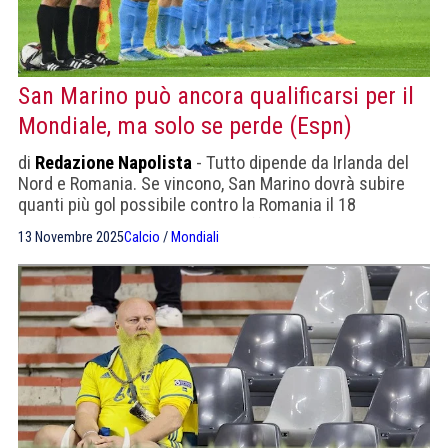
San Marino può ancora qualificarsi per il
Mondiale, ma solo se perde (Espn)
di
Redazione Napolista
- Tutto dipende da Irlanda del
Nord e Romania. Se vincono, San Marino dovrà subire
quanti più gol possibile contro la Romania il 18
novembre per sperare nei playoff.
13 Novembre 2025
Calcio
/
Mondiali