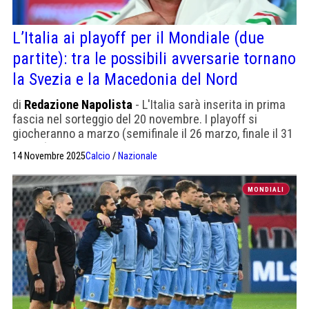
L’Italia ai playoff per il Mondiale (due
partite): tra le possibili avversarie tornano
la Svezia e la Macedonia del Nord
di
Redazione Napolista
- L'Italia sarà inserita in prima
fascia nel sorteggio del 20 novembre. I playoff si
giocheranno a marzo (semifinale il 26 marzo, finale il 31
marzo), sempre in gara secca
14 Novembre 2025
Calcio
/
Nazionale
MONDIALI