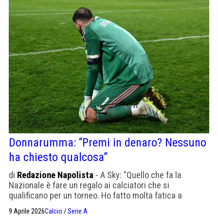
traguardo dei 1000. La sua non è una resa: è un conto
alla rovescia.
Donnarumma: “Premi in denaro? Nessuno
ha chiesto qualcosa”
di
Redazione Napolista
- A Sky: "Quello che fa la
Nazionale è fare un regalo ai calciatori che si
qualificano per un torneo. Ho fatto molta fatica a
metabolizzare, ma bisogna reagire; in questi anni, oltre
9 Aprile 2026
Calcio
/
Serie A
alle delusioni, abbiamo fatto cose importanti".