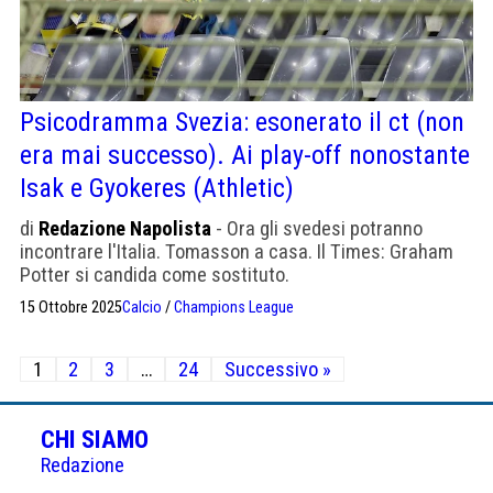
Psicodramma Svezia: esonerato il ct (non
era mai successo). Ai play-off nonostante
Isak e Gyokeres (Athletic)
di
Redazione Napolista
- Ora gli svedesi potranno
incontrare l'Italia. Tomasson a casa. Il Times: Graham
Potter si candida come sostituto.
15 Ottobre 2025
Calcio
/
Champions League
Paginazione
1
2
3
…
24
Successivo »
degli
articoli
CHI SIAMO
Redazione