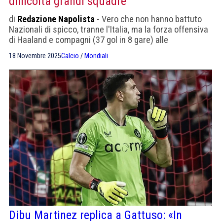
difficoltà grandi squadre”
di
Redazione Napolista
- Vero che non hanno battuto
Nazionali di spicco, tranne l'Italia, ma la forza offensiva
di Haaland e compagni (37 gol in 8 gare) alle
qualificazioni preoccupano le avversarie.
18 Novembre 2025
Calcio
/
Mondiali
Dibu Martinez replica a Gattuso: «In