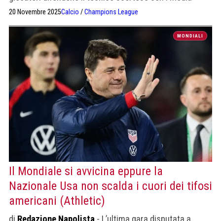
20 Novembre 2025
Calcio
/
Champions League
MONDIALI
Il Mondiale si avvicina eppure la
Nazionale Usa non scalda i cuori dei tifosi
americani (Athletic)
di
Redazione Napolista
- L’ultima gara disputata a