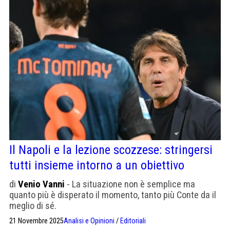
Il Napoli e la lezione scozzese: stringersi
tutti insieme intorno a un obiettivo
di
Venio Vanni
- La situazione non è semplice ma
quanto più è disperato il momento, tanto più Conte da il
meglio di sé.
21 Novembre 2025
Analisi e Opinioni
/
Editoriali