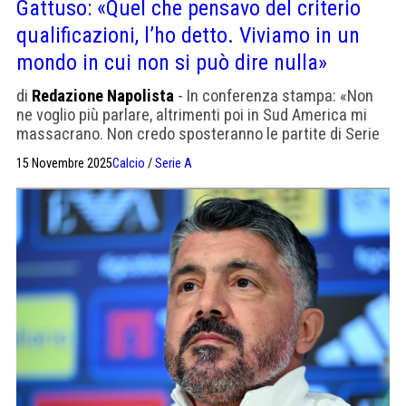
Gattuso: «Quel che pensavo del criterio
qualificazioni, l’ho detto. Viviamo in un
mondo in cui non si può dire nulla»
di
Redazione Napolista
- In conferenza stampa: «Non
ne voglio più parlare, altrimenti poi in Sud America mi
massacrano. Non credo sposteranno le partite di Serie
A per i playoff»
15 Novembre 2025
Calcio
/
Serie A