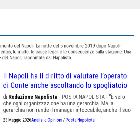
namento del Napoli. La notte del 5 novembre 2019 dopo Napoli-
urentiis, le multe, le cause legali e le conseguenze sulla stagione. Una
 del Napoli, raccontata dal Napolista.
Il Napoli ha il diritto di valutare l’operato
di Conte anche ascoltando lo spogliatoio
di
Redazione Napolista
- POSTA NAPOLISTA - "È vero
che ogni organizzazione ha una gerarchia. Ma la
gerarchia non rende il manager intoccabile, anche il suo
lavoro va valutato. Il che non significa che i giocatori
23 Maggio 2026
Analisi e Opinioni
/
Posta Napolista
scelgano l'allenatore"