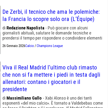
De Zerbi, il tecnico che ama le polemiche:
la Francia lo scopre solo ora (L’Équipe)
di
Redazione Napolista
- Può giocare con alcuni
giornalisti abituali, salutare le domande tecniche e
prendersi il tempo per rispondere o condividere elementi
dello staff. Sabato sera, dopo la sconfitta contro il Lens,
26 Gennaio 2026
Calcio
/
Champions League
lo ha dimostrato (ancora una volta).
Viva il Real Madrid l’ultimo club rimasto
che non si fa mettere i piedi in testa dagli
allenatori: contano i giocatori e il
presidente
di
Massimiliano Gallo
- Xabi Alonso è uno dei tanti
esponenti «del mio calcio». È tornato a Valdebebas come