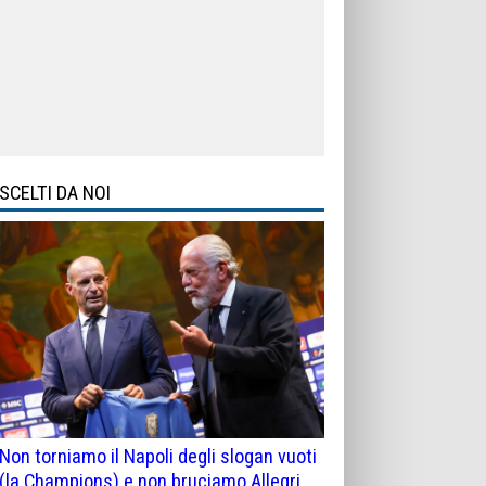
SCELTI DA NOI
Non torniamo il Napoli degli slogan vuoti
(la Champions) e non bruciamo Allegri