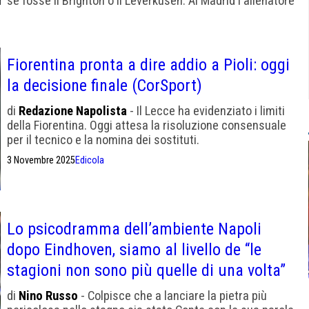
se fosse il Brighton o il Leverkusen. Al Madrid l'allenatore
resta uno stipendiato. Chi si sente superiore al club, fa
sempre la stessa fine (è successo persino a Sergio
Ramos e Cristiano Ronaldo)
Fiorentina pronta a dire addio a Pioli: oggi
la decisione finale (CorSport)
di
Redazione Napolista
- Il Lecce ha evidenziato i limiti
della Fiorentina. Oggi attesa la risoluzione consensuale
per il tecnico e la nomina dei sostituti.
3 Novembre 2025
Edicola
Lo psicodramma dell’ambiente Napoli
dopo Eindhoven, siamo al livello de “le
stagioni non sono più quelle di una volta”
di
Nino Russo
- Colpisce che a lanciare la pietra più