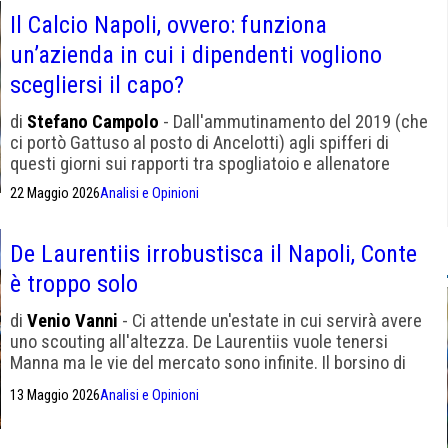
Il Calcio Napoli, ovvero: funziona
un’azienda in cui i dipendenti vogliono
scegliersi il capo?
di
Stefano Campolo
- Dall'ammutinamento del 2019 (che
ci portò Gattuso al posto di Ancelotti) agli spifferi di
questi giorni sui rapporti tra spogliatoio e allenatore
22 Maggio 2026
Analisi e Opinioni
De Laurentiis irrobustisca il Napoli, Conte
è troppo solo
di
Venio Vanni
- Ci attende un'estate in cui servirà avere
uno scouting all'altezza. De Laurentiis vuole tenersi
Manna ma le vie del mercato sono infinite. Il borsino di
Conte è volatile
13 Maggio 2026
Analisi e Opinioni