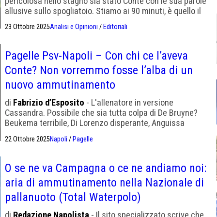
pericolosa nello stagno sia stato Conte con le sua parole
allusive sullo spogliatoio. Stiamo ai 90 minuti, è quello il
calcio
23 Ottobre 2025
Analisi e Opinioni
/
Editoriali
Pagelle Psv-Napoli – Con chi ce l’aveva
Conte? Non vorremmo fosse l’alba di un
nuovo ammutinamento
di
Fabrizio d’Esposito
- L'allenatore in versione
Cassandra. Possibile che sia tutta colpa di De Bruyne?
Beukema terribile, Di Lorenzo disperante, Anguissa
riesce a essere il peggiore
22 Ottobre 2025
Napoli
/
Pagelle
O se ne va Campagna o ce ne andiamo noi:
aria di ammutinamento nella Nazionale di
pallanuoto (Total Waterpolo)
di
Redazione Napolista
- Il sito specializzato scrive che