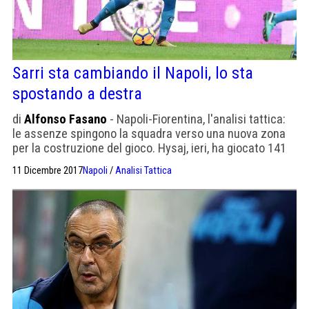
Sarri sta cambiando il Napoli, lo sta
spostando a destra
di
Alfonso Fasano
- Napoli-Fiorentina, l'analisi tattica:
le assenze spingono la squadra verso una nuova zona
per la costruzione del gioco. Hysaj, ieri, ha giocato 141
palloni.
11 Dicembre 2017
Napoli
/
Analisi Tattica