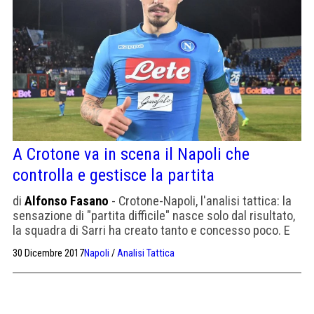
A Crotone va in scena il Napoli che
controlla e gestisce la partita
di
Alfonso Fasano
- Crotone-Napoli, l'analisi tattica: la
sensazione di "partita difficile" nasce solo dal risultato,
la squadra di Sarri ha creato tanto e concesso poco. E
ha ritrovato il miglior Hamsik.
30 Dicembre 2017
Napoli
/
Analisi Tattica