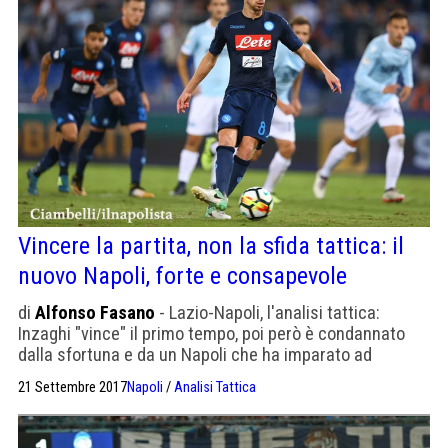
Vincere la partita, non la sfida tattica: il
nuovo Napoli, forte e consapevole
di
Alfonso Fasano
- Lazio-Napoli, l'analisi tattica:
Inzaghi "vince" il primo tempo, poi però è condannato
dalla sfortuna e da un Napoli che ha imparato ad
aspettare.
21 Settembre 2017
Napoli
/
Analisi Tattica