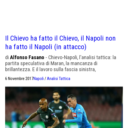
Il Chievo ha fatto il Chievo, il Napoli non
ha fatto il Napoli (in attacco)
di
Alfonso Fasano
- Chievo-Napoli, l'analisi tattica: la
partita speculativa di Maran, la mancanza di
brillantezza. E il lavoro sulla fascia sinistra,
sopravvissuto a Ghoulam.
6 Novembre 2017
Napoli
/
Analisi Tattica