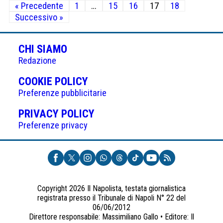
« Precedente
1
…
15
16
17
18
degli
Successivo »
articoli
CHI SIAMO
Redazione
(APRE
COOKIE POLICY
IN
Preferenze pubblicitarie
UNA
(APRE
PRIVACY POLICY
NUOVA
IN
Preferenze privacy
SCHEDA)
UNA
NUOVA
SCHEDA)
Copyright 2026 Il Napolista, testata giornalistica
registrata presso il Tribunale di Napoli N° 22 del
06/06/2012
Direttore responsabile: Massimiliano Gallo • Editore: Il