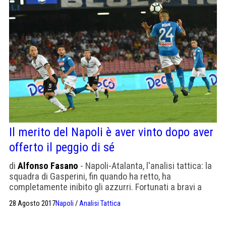
Il merito del Napoli è aver vinto dopo aver
offerto il peggio di sé
di
Alfonso Fasano
- Napoli-Atalanta, l'analisi tattica: la
squadra di Gasperini, fin quando ha retto, ha
completamente inibito gli azzurri. Fortunati a bravi a
trovare i cambi e gli spiragli giusti.
28 Agosto 2017
Napoli
/
Analisi Tattica
Paginazione