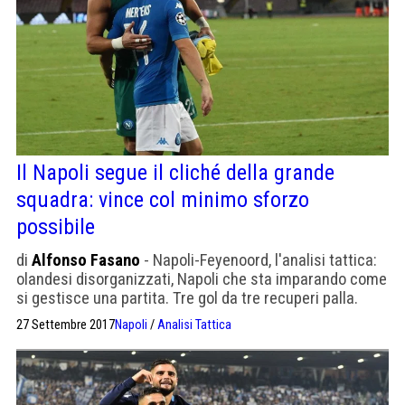
Il Napoli segue il cliché della grande
squadra: vince col minimo sforzo
possibile
di
Alfonso Fasano
- Napoli-Feyenoord, l'analisi tattica:
olandesi disorganizzati, Napoli che sta imparando come
si gestisce una partita. Tre gol da tre recuperi palla.
27 Settembre 2017
Napoli
/
Analisi Tattica