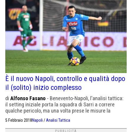
È il nuovo Napoli, controllo e qualità dopo
il (solito) inizio complesso
di
Alfonso Fasano
- Benevento-Napoli, l'analisi tattica:
il setting iniziale porta la squadra di Sarri a correre
qualche pericolo, ma una volta prese le misure la
gestione è praticamente perfetta.
5 Febbraio 2018
Napoli
/
Analisi Tattica