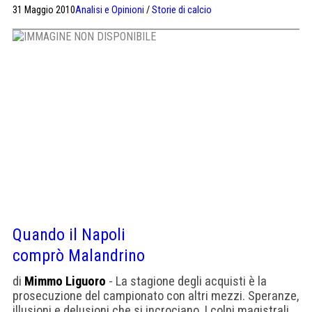
Carratelli, nel farcene partecipi, ha ricordato da par suo
31 Maggio 2010
Analisi e Opinioni
/
Storie di calcio
quel che il "petisso" rappresenta nella vicenda
calcistica napoletana. Pesaola giocava in maglia
azzurra negli anni di un altro calcio, privo di tattiche
sofisticate […]
Quando il Napoli
comprò Malandrino
di
Mimmo Liguoro
- La stagione degli acquisti è la
prosecuzione del campionato con altri mezzi. Speranze,
illusioni e delusioni che si incrociano. I colpi magistrali