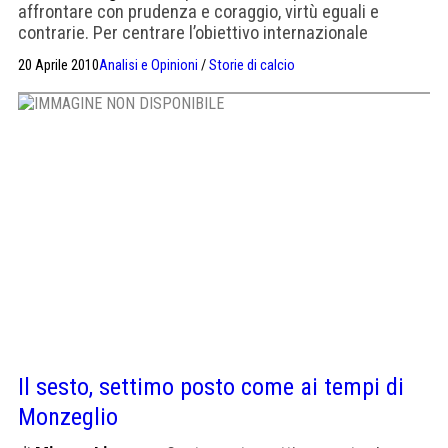
affrontare con prudenza e coraggio, virtù eguali e
contrarie. Per centrare l’obiettivo internazionale
occorrono concentrazione e anche leggerezza di
20 Aprile 2010
Analisi e Opinioni
/
Storie di calcio
spirito. Vale per i giocatori. Ma anche per chi ama il
Napoli. Per questo, forse, dopo il successo di Bari si
avverte una strana emozione, un misto di gioia e di […]
Il sesto, settimo posto come ai tempi di
Monzeglio