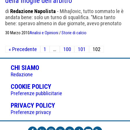
della moglie dell’arbitro
di
Redazione Napolista
- Mihajlovic, tutto sommato le è
andata bene: solo un turno di squalifica. “Mica tanto
bene: speravo almeno in due giornate, avevo prenotato
15 giorni alle Maldive”. Scusi, ma che ha detto all’arbitro
30 Marzo 2010
Analisi e Opinioni
/
Storie di calcio
per essere espulso? “Niente di particolare, informazioni
di servizio. Non capisco perché se la sia presa tanto”.
Paginazione
Che genere di informazioni di servizio? […]
« Precedente
1
…
100
101
102
degli
articoli
CHI SIAMO
Redazione
(APRE
COOKIE POLICY
IN
Preferenze pubblicitarie
UNA
(APRE
PRIVACY POLICY
NUOVA
IN
Preferenze privacy
SCHEDA)
UNA
NUOVA