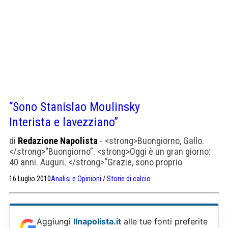
“Sono Stanislao Moulinsky
Interista e lavezziano”
di
Redazione Napolista
- <strong>Buongiorno, Gallo.
</strong>“Buongiorno”. <strong>Oggi è un gran giorno:
40 anni. Auguri. </strong>“Grazie, sono proprio
contento. Ma devo dire che tutto il 2010 è stato un anno
16 Luglio 2010
Analisi e Opinioni
/
Storie di calcio
fantastico per me”. <strong>Si riferisce alla nascita del
Napolista? Un grande successo, in effetti. </strong>“No,
ma quale Napolista. E’ stato un anno fantastico sul
piano dei successi sportivi, un’annata […]
Aggiungi
Ilnapolista.it
alle tue fonti preferite