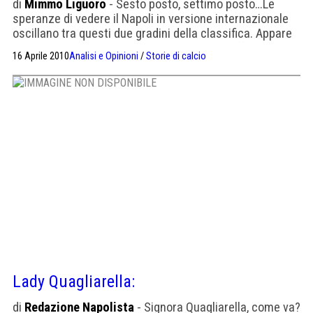
di
Mimmo Liguoro
- Sesto posto, settimo posto…Le
speranze di vedere il Napoli in versione internazionale
oscillano tra questi due gradini della classifica. Appare
lontana la Champions , più realistico poter afferrare un
16 Aprile 2010
Analisi e Opinioni
/
Storie di calcio
posto per l’Europa League, nota un tempo come Coppa
Uefa. Sesto, settimo posto …e vengono in mente
campionati lontani, vissuti da ragazzini in curva allo
stadio […]
Lady Quagliarella:
di
Redazione Napolista
- Signora Quagliarella, come va?