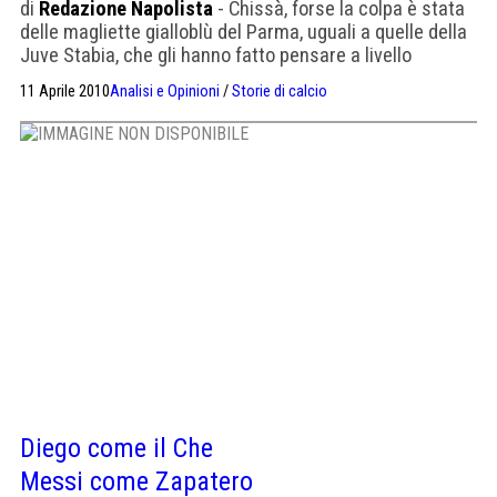
di
Redazione Napolista
- Chissà, forse la colpa è stata
delle magliette gialloblù del Parma, uguali a quelle della
Juve Stabia, che gli hanno fatto pensare a livello
inconscio a un colore amico. Fatto sta che facendosi
11 Aprile 2010
Analisi e Opinioni
/
Storie di calcio
espellere in un momento topico della gara e della
stagione, Fabio Quagliarella è diventato il simbolo del
sogno spezzato della Champions League. […]
Diego come il Che
Messi come Zapatero