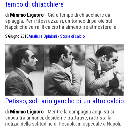
tempo di chiacchiere
di
Mimmo Liguoro
- Già è tempo di chiacchiere da
spiaggia. Per i tifosi azzurri, un torneo di parole sul
Napoli che verrà. Il calcio ha almeno tre atmosfere: è
gioco sul campo, nutrimento per fantasia e riflessioni,
5 Giugno 2010
Analisi e Opinioni
/
Storie di calcio
peperoncino per la lingua. Quando non c’era la tv, in
Galleria Umberto capannelli di tifosi sostavano ore a
discutere, ascoltare, contraddire. […]
Petisso, solitario gaucho di un altro calcio
di
Mimmo Liguoro
- Mentre la campagna acquisti si
snoda tra annunci, desideri e trattative, rattrista la
notizia della solitudine di Pesaola, in ospedale a Napoli.