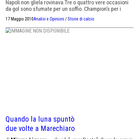
Napoli non gliela rovinava.Tre o quattro vere occasioni
da gol sono sfumate per un soffio. Champion’s per i
blucerchiati, un giusto traguardo. Europa per il Napoli, un
17 Maggio 2010
Analisi e Opinioni
/
Storie di calcio
premio che "era follia sperar" nella parte iniziale del
torneo. E che gli azzurri abbiano onorato anche
l’impegno a Marassi significa […]
Quando la luna spuntò
due volte a Marechiaro