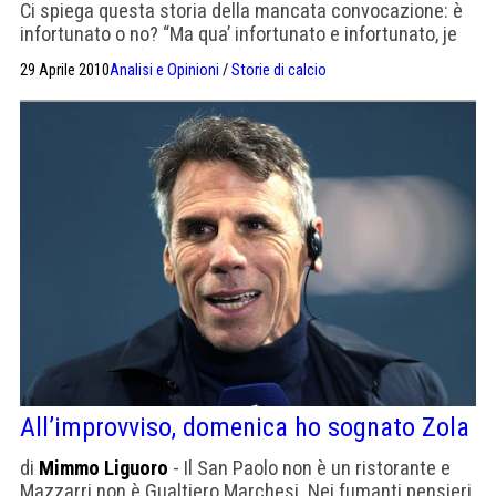
Ci spiega questa storia della mancata convocazione: è
infortunato o no? “Ma qua’ infortunato e infortunato, je
stongo meglio ‘e Mazzarri, ‘e Denis, ‘e Lavezzi, d’o
29 Aprile 2010
Analisi e Opinioni
/
Storie di calcio
presidente addò sta mo e de chi ‘o veste ‘a matina”.
Caspita, ma lei parla napoletano! “E certo ca parlo
napulitano, stong’ a Napule a n’anno, […]
All’improvviso, domenica ho sognato Zola
di
Mimmo Liguoro
- Il San Paolo non è un ristorante e
Mazzarri non è Gualtiero Marchesi. Nei fumanti pensieri