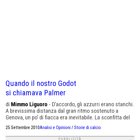
Quando il nostro Godot
si chiamava Palmer
di
Mimmo Liguoro
- D’accordo, gli azzurri erano stanchi.
A brevissima distanza dal gran ritmo sostenuto a
Genova, un po’ di fiacca era inevitabile. La sconfitta del
Napoli a opera del Chievo è frutto di un diverso livello di
25 Settembre 2010
Analisi e Opinioni
/
Storie di calcio
prontezza e lucidità. Il fatto è che il calcio di oggi punta
sulla velocità e sull’intensità della corsa, dal primo […]