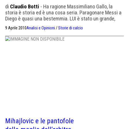
di
Claudio Botti
- Ha ragione Massimiliano Gallo, la
storia è storia ed è una cosa seria. Paragonare Messi a
Diego è quasi una bestemmia. LUI è stato un grande,
come calciatore, ma soprattutto come uomo,
9 Aprile 2010
Analisi e Opinioni
/
Storie di calcio
nonostante i tanti luoghi comuni che siamo stati
costretti ad ascoltare in questi anni e la manichea
distinzione tra la sua vita privata […]
Mihajlovic e le pantofole