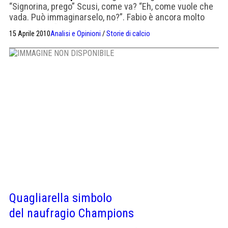
“Signorina, prego” Scusi, come va? “Eh, come vuole che
vada. Può immaginarselo, no?”. Fabio è ancora molto
arrabbiato? “Lui? E io che dovrei dire? Sto come una
15 Aprile 2010
Analisi e Opinioni
/
Storie di calcio
pazza”. Per l’espulsione? “Ma quale espulsione! E’ la
squalifica che non tollero”. Troppe tre giornate? “E sono
troppe sì! Ma lei capisce? Tre domeniche […]
Quagliarella simbolo
del naufragio Champions