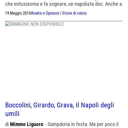
che entusiasma e fa sognare, un napolista doc. Anche a
me già manca Mourinho, uno degli ultimi grandi
19 Maggio 2010
Analisi e Opinioni
/
Storie di calcio
personaggi di un calcio omologato, convenzionale ed
ambiguo, pieno di ipocriti e di opportunisti. Un mondo
maleodorante dall’apparenza dorata, decantato solo dai
tanti […]
Boccolini, Girardo, Grava, il Napoli degli
umili
di
Mimmo Liguoro
- Sampdoria in festa. Ma per poco il