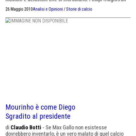
messi a segno dal Napoli nella sua lunga vicenda sono
26 Maggio 2010
Analisi e Opinioni
/
Storie di calcio
consegnati alla memoria di chi ne era stato testimone, o
ai racconti che si tramandano come le antiche favole
del Basile. Su tutti, […]
Mourinho è come Diego
Sgradito al presidente
di
Claudio Botti
- Se Max Gallo non esistesse
dovrebbero inventarlo, è un vero malato di quel calcio