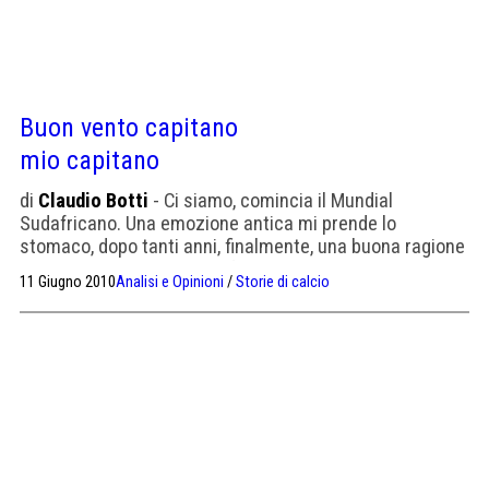
Buon vento capitano
mio capitano
di
Claudio Botti
- Ci siamo, comincia il Mundial
Sudafricano. Una emozione antica mi prende lo
stomaco, dopo tanti anni, finalmente, una buona ragione
per attendere con ansia il fischio d’inizio. Lui torna,
11 Giugno 2010
Analisi e Opinioni
/
Storie di calcio
ancora una volta capitano, sì, capitano non giocatore,
ma fa lo stesso. Accompagnato dalla consueta puzza al
naso di giornalisti bacchettoni, tecnici invidiosi ed
organizzatori preoccupati. […]