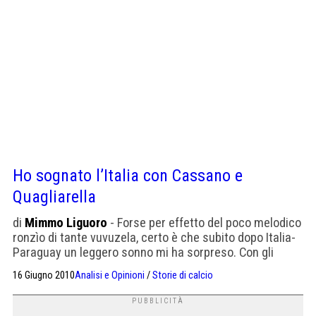
Ho sognato l’Italia con Cassano e
Quagliarella
di
Mimmo Liguoro
- Forse per effetto del poco melodico
ronzìo di tante vuvuzela, certo è che subito dopo Italia-
Paraguay un leggero sonno mi ha sorpreso. Con gli
occhi chiusi però ho continuato a vedere la partita: non
16 Giugno 2010
Analisi e Opinioni
/
Storie di calcio
quella appena finita. Un’altra, del tutto immaginaria
anche se in apparenza molto realistica. Frutto di un
sogno, appunto. In campo, le […]