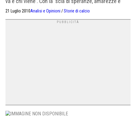
va e chi viene . Con la scia di speranze, amarezze e
gioie , quando ci sono . Anche ricordi ? Può succedere .
21 Luglio 2010
Analisi e Opinioni
/
Storie di calcio
Di stagioni passate , di calciatori in attività solo nella
memoria di chi li vide in […]