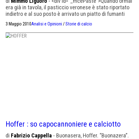
di
Mimmo Liguoro
- <div id="_mcePaste">Quando ormai
era già in tavola, il pasticcio veronese è stato riportato
indietro e al suo posto è arrivato un piatto di fumanti
maccheroni al pomodoro . Il pasticcio, destinato ai tifosi
3 Maggio 2010
Analisi e Opinioni
/
Storie di calcio
del Napoli, era accompagnato dalla celebre insalata di
erbe miste già assaggiata molte volte: errori di
mira, misura, precipitazione, distrazione. A bordo
campo, […]
Hoffer : so capocannoniere e calciotto
di
Fabrizio Cappella
- Buonasera, Hoffer. “Buonazera”.