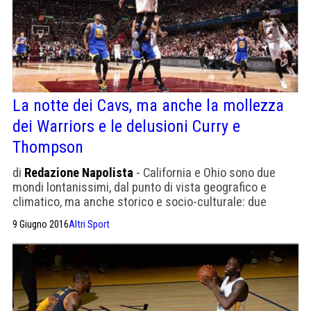
La notte dei Cavs, ma anche la mollezza
dei Warriors e le delusioni Curry e
Thompson
di
Redazione Napolista
- California e Ohio sono due
mondi lontanissimi, dal punto di vista geografico e
climatico, ma anche storico e socio-culturale: due
universi inconciliabili, che non potevano che produrre,
9 Giugno 2016
Altri Sport
per quanto riguarda lo specifico delle Nba Finals 2016,
match diversissimi tra loro, a distanza di appena tre
giorni, quasi come se Cleveland Cavaliers e Golden
State Warriors […]