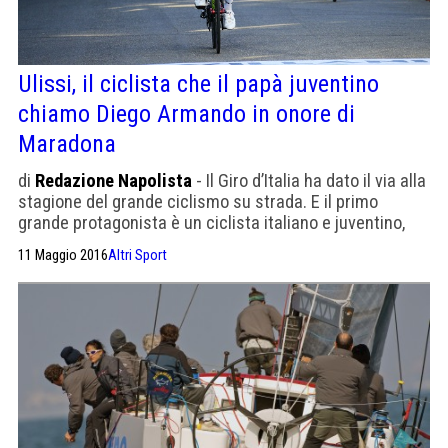
Ulissi, il ciclista che il papà juventino
chiamo Diego Armando in onore di
Maradona
di
Redazione Napolista
- Il Giro d’Italia ha dato il via alla
stagione del grande ciclismo su strada. E il primo
grande protagonista è un ciclista italiano e juventino,
che però si chiama Diego Armando. E non per uno
11 Maggio 2016
Altri Sport
sbaglio o per qualche altro tipo di legame con un
parente o un amico che porta questo nome. No, è […]