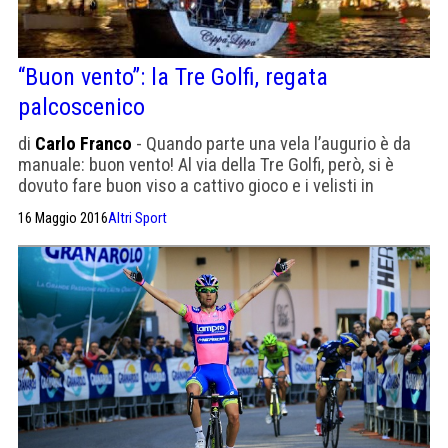
“Buon vento”: la Tre Golfi, regata
palcoscenico
di
Carlo Franco
- Quando parte una vela l’augurio è da
manuale: buon vento! Al via della Tre Golfi, però, si è
dovuto fare buon viso a cattivo gioco e i velisti in
procinto di imbarcarsi per la regata più lunga del nostro
16 Maggio 2016
Altri Sport
Mediterraneo – 170 miglia Borgo Marinari e ritorno
doppiando Ponza e circumnavigando gli isolotti de Li […]