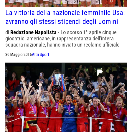
La vittoria della nazionale femminile Usa:
avranno gli stessi stipendi degli uomini
di
Redazione Napolista
- Lo scorso 1° aprile cinque
giocatrici americane, in rappresentanza dell’intera
squadra nazionale, hanno inviato un reclamo ufficiale
alla Commissione per le pari opportunità sul lavoro degli
30 Maggio 2016
Altri Sport
Stati Uniti (Equal Employment Opportunity Commission).
Nel reclamo, un’accusa verso la U.S. Soccer, la
federazione calcistica nazionale, di discriminare le
calciatrici nelle retribuzioni. Non si parlava di stipendi,
ma […]