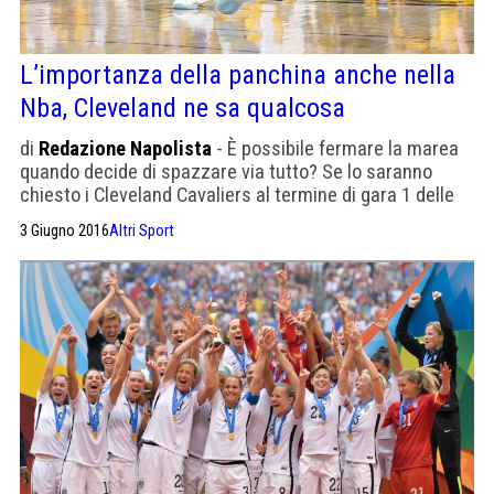
L’importanza della panchina anche nella
Nba, Cleveland ne sa qualcosa
di
Redazione Napolista
- È possibile fermare la marea
quando decide di spazzare via tutto? Se lo saranno
chiesto i Cleveland Cavaliers al termine di gara 1 delle
Nba Finals 2016, dopo essere stati sconfitti 104-89 dai
3 Giugno 2016
Altri Sport
campioni in carica Golden State Warriors nel modo più
preoccupante possibile, cioè avendo contenuto le due
stelle dei californiani a soli 20 […]