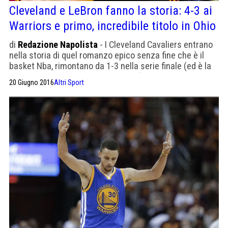
Cleveland e LeBron fanno la storia: 4-3 ai
Warriors e primo, incredibile titolo in Ohio
di
Redazione Napolista
- I Cleveland Cavaliers entrano
nella storia di quel romanzo epico senza fine che è il
basket Nba, rimontano da 1-3 nella serie finale (ed è la
prima volta che accade nelle Finals) e conquistano il
20 Giugno 2016
Altri Sport
titolo in un modo incredibile al termine della decisiva
gara-7. Una partita vinta in casa dei campioni uscenti
Golden State […]