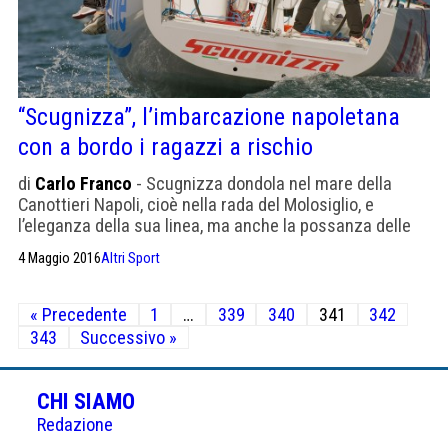
“Scugnizza”, l’imbarcazione napoletana
con a bordo i ragazzi a rischio
di
Carlo Franco
- Scugnizza dondola nel mare della
Canottieri Napoli, cioè nella rada del Molosiglio, e
l’eleganza della sua linea, ma anche la possanza delle
linee e, come dire, dell’atteggiamento che è proprio di
4 Maggio 2016
Altri Sport
una barca che ha scelto quel nome, aiuta a spiegare i
due titoli di campione del mondo di altura che ha
Paginazione
conquistato, l’ultimo nel […]
« Precedente
1
…
339
340
341
342
degli
343
Successivo »
articoli
CHI SIAMO
Redazione