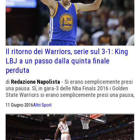
Il ritorno dei Warriors, serie sul 3-1: King
LBJ a un passo dalla quinta finale
perduta
di
Redazione Napolista
- Si erano semplicemente presi
una pausa. Sì, in gara-3 delle Nba Finals 2016 i Golden
State Warriors si erano semplicemente presi una pausa,
perché erano stati troppo molli per essere veri, su
11 Giugno 2016
Altri Sport
entrambi i lati del campo. Soltanto così, i Cleveland
Cavaliers avevano potuto dimezzare lo svantaggio nella
serie, perché a parità di energia, intensità […]