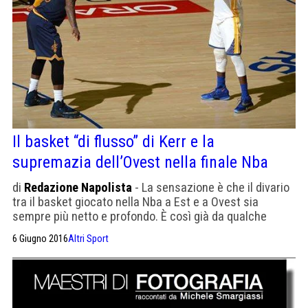
Il basket “di flusso” di Kerr e la
supremazia dell’Ovest nella finale Nba
di
Redazione Napolista
- La sensazione è che il divario
tra il basket giocato nella Nba a Est e a Ovest sia
sempre più netto e profondo. È così già da qualche
anno, sia in termini di livello medio delle varie squadre,
6 Giugno 2016
Altri Sport
sia per quanto riguarda le punte di eccellenza. Per
questo motivo, molti osservatori consideravano le finali
della […]