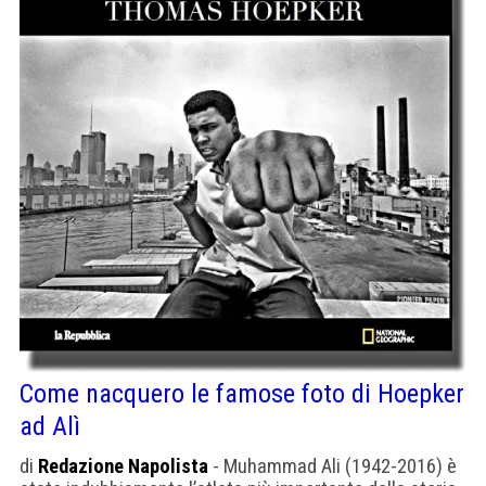
Come nacquero le famose foto di Hoepker
ad Alì
di
Redazione Napolista
- Muhammad Ali (1942-2016) è