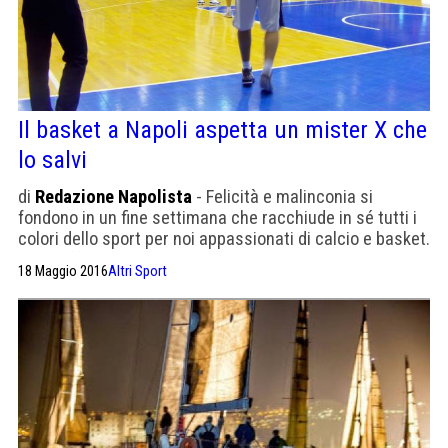
Il basket a Napoli aspetta un mister X che
lo salvi
di
Redazione Napolista
- Felicità e malinconia si
fondono in un fine settimana che racchiude in sé tutti i
colori dello sport per noi appassionati di calcio e basket.
I play off di Serie b vanno avanti senza di noi
18 Maggio 2016
Altri Sport
(estromessi dal campionato), e non ci resta che
guardare la tv. Chi ha visto la finale di Eurolega può […]