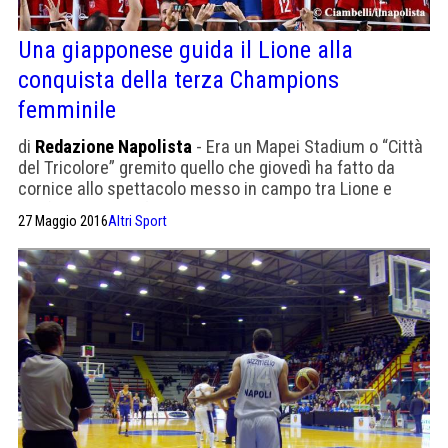
Una giapponese guida il Lione alla
conquista della terza Champions
femminile
di
Redazione Napolista
- Era un Mapei Stadium o “Città
del Tricolore” gremito quello che giovedì ha fatto da
cornice allo spettacolo messo in campo tra Lione e
Wolfsburg per la finale della Champions League
27 Maggio 2016
Altri Sport
femminile. Le due squadre non si sono risparmiate
anche se alla fine, e solo dopo i calci di rigore, ha
prevalso il Lione che […]