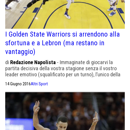
I Golden State Warriors si arrendono alla
sfortuna e a Lebron (ma restano in
vantaggio)
di
Redazione Napolista
- Immaginate di giocarvi la
partita decisiva della vostra stagione senza il vostro
leader emotivo (squalificato per un turno), l’unico della
rosa presente in tutte le vostre 88 vittorie stagionali,
14 Giugno 2016
Altri Sport
nonché il giocatore che vi permette di variare in corso
d’opera assetto tattico alzando e abbassando i quintetti
e marcando più o meno con la stessa […]