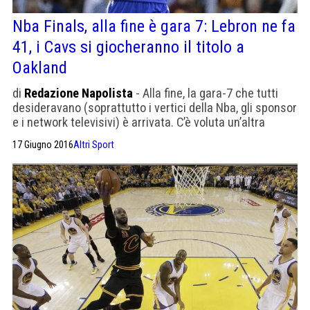
Nba Finals, alla fine è gara 7: Lebron ne fa
41, i Cavs si giocheranno il titolo a
Oakland
di
Redazione Napolista
- Alla fine, la gara-7 che tutti
desideravano (soprattutto i vertici della Nba, gli sponsor
e i network televisivi) è arrivata. C’è voluta un’altra
partita mostruosa di LeBron James, che ha bissato i 41
17 Giugno 2016
Altri Sport
punti segnati tre giorni fa (con 8 rimbalzi e 11 assist),
entrando nel ristretto club dei campioni capaci di
andare oltre il […]