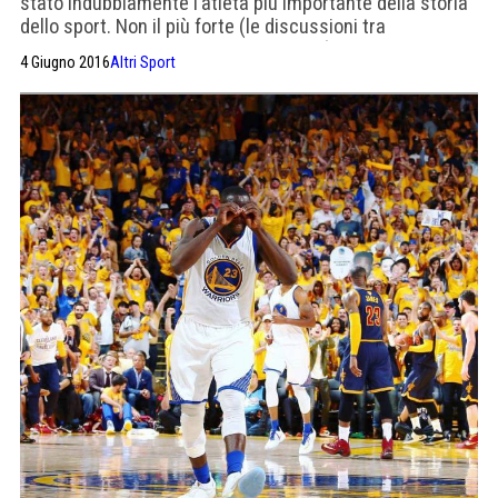
stato indubbiamente l’atleta più importante della storia
dello sport. Non il più forte (le discussioni tra
appassionati non terminerebbero mai) ma sicuramente
4 Giugno 2016
Altri Sport
il più importante. Io sono leggenda. Possiamo dirlo
senza alcun timore. Un personaggio che ha attraversato
gli anni finendo per essere un figura unica di sportivo,
politico ed icona pop. […]