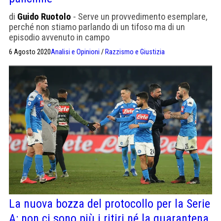
di
Guido Ruotolo
- Serve un provvedimento esemplare,
perché non stiamo parlando di un tifoso ma di un
episodio avvenuto in campo
6 Agosto 2020
Analisi e Opinioni
/
Razzismo e Giustizia
La nuova bozza del protocollo per la Serie
A: non ci sono più i ritiri né la quarantena