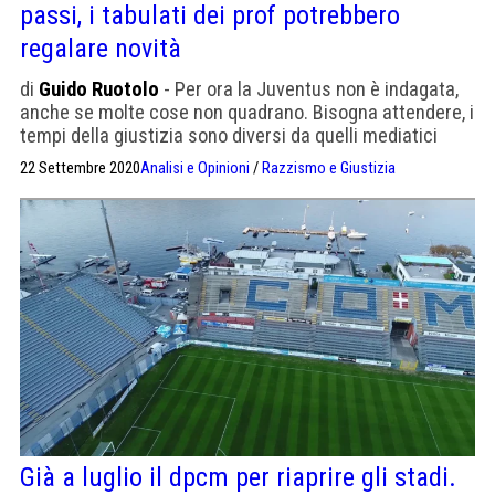
passi, i tabulati dei prof potrebbero
regalare novità
di
Guido Ruotolo
- Per ora la Juventus non è indagata,
anche se molte cose non quadrano. Bisogna attendere, i
tempi della giustizia sono diversi da quelli mediatici
22 Settembre 2020
Analisi e Opinioni
/
Razzismo e Giustizia
Già a luglio il dpcm per riaprire gli stadi.