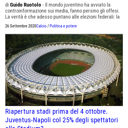
di
Guido Ruotolo
- Il mondo juventino ha avviato la
controinformazione sui media, fanno persino gli offesi.
La verità è che adesso puntano alle elezioni federali: la
partita si gioca là
26 Settembre 2020
Calcio
/
Politica e potere
Riapertura stadi prima del 4 ottobre.
Juventus-Napoli col 25% degli spettatori