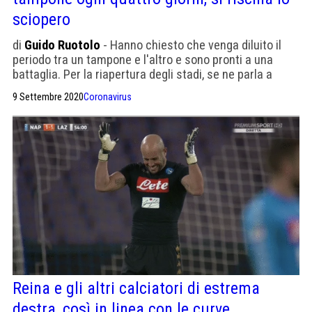
sciopero
di
Guido Ruotolo
- Hanno chiesto che venga diluito il
periodo tra un tampone e l'altro e sono pronti a una
battaglia. Per la riapertura degli stadi, se ne parla a
metà ottobre
9 Settembre 2020
Coronavirus
Reina e gli altri calciatori di estrema
destra, così in linea con le curve