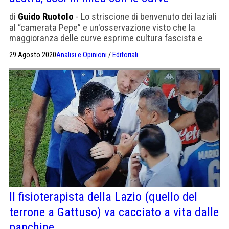
di
Guido Ruotolo
- Lo striscione di benvenuto dei laziali
al “camerata Pepe” e un'osservazione visto che la
maggioranza delle curve esprime cultura fascista e
razzista
29 Agosto 2020
Analisi e Opinioni
/
Editoriali
Il fisioterapista della Lazio (quello del
terrone a Gattuso) va cacciato a vita dalle
panchine