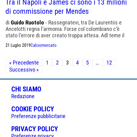
Tra il Napoli e James ci sono i 13 milioni
di commissione per Mendes
di
Guido Ruotolo
- Rassegnatevi, tra De Laurentiis e
Ancelotti regna l'armonia. Forse col colombiano c'è
stato l'errore di aver creato troppa attesa. Adl teme il
rapporto con Wanda Nara
21 Luglio 2019
Calciomercato
Paginazione
« Precedente
1
2
3
4
5
…
12
degli
Successivo »
articoli
CHI SIAMO
Redazione
(APRE
COOKIE POLICY
IN
Preferenze pubblicitarie
UNA
(APRE
PRIVACY POLICY
NUOVA
IN
Preferenze privacy