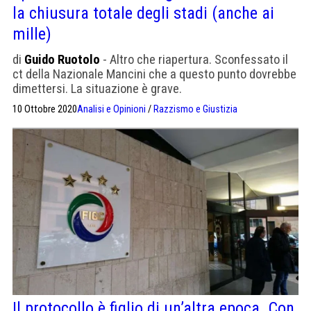
la chiusura totale degli stadi (anche ai
mille)
di
Guido Ruotolo
- Altro che riapertura. Sconfessato il
ct della Nazionale Mancini che a questo punto dovrebbe
dimettersi. La situazione è grave.
10 Ottobre 2020
Analisi e Opinioni
/
Razzismo e Giustizia
Il protocollo è figlio di un’altra epoca. Con