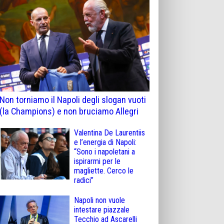
Non torniamo il Napoli degli slogan vuoti
(la Champions) e non bruciamo Allegri
Valentina De Laurentiis
e l’energia di Napoli:
“Sono i napoletani a
ispirarmi per le
magliette. Cerco le
radici”
Napoli non vuole
intestare piazzale
Tecchio ad Ascarelli