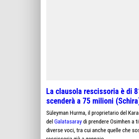
La clausola rescissoria è di 8
scenderà a 75 milioni (Schira
Süleyman Hurma, il proprietario del Kar
del
Galatasaray
di prendere Osimhen a tit
diverse voci, tra cui anche quelle che s
rescissoria già a gennaio.