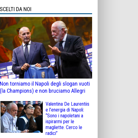
SCELTI DA NOI
Non torniamo il Napoli degli slogan vuoti
(la Champions) e non bruciamo Allegri
Valentina De Laurentiis
e l’energia di Napoli:
“Sono i napoletani a
ispirarmi per le
magliette. Cerco le
radici”