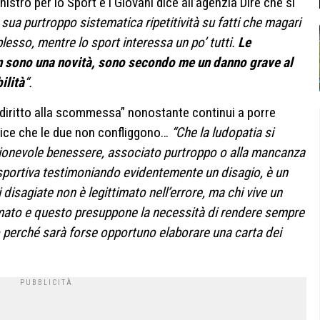
tro per lo Sport e i Giovani dice all’agenzia Dire che si
sua purtroppo sistematica ripetitività su fatti che magari
lesso, mentre lo sport interessa un po’ tutti.
Le
on sono una novità, sono secondo me un danno grave al
ilità
“.
 “diritto alla scommessa” nonostante continui a porre
 Dice che le due non confliggono…
“Che la ludopatia si
ragionevole benessere, associato purtroppo o alla mancanza
sportiva testimoniando evidentemente un disagio, è un
 disagiate non è legittimato nell’errore, ma chi vive un
imato e questo presuppone la necessità di rendere sempre
cco perché sarà forse opportuno elaborare una carta dei