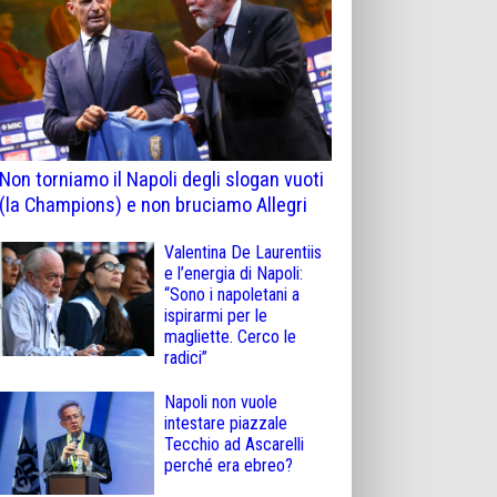
Non torniamo il Napoli degli slogan vuoti
(la Champions) e non bruciamo Allegri
Valentina De Laurentiis
e l’energia di Napoli:
“Sono i napoletani a
ispirarmi per le
magliette. Cerco le
radici”
Napoli non vuole
intestare piazzale
Tecchio ad Ascarelli
perché era ebreo?