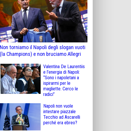
Non torniamo il Napoli degli slogan vuoti
(la Champions) e non bruciamo Allegri
Valentina De Laurentiis
e l’energia di Napoli:
“Sono i napoletani a
ispirarmi per le
magliette. Cerco le
radici”
Napoli non vuole
intestare piazzale
Tecchio ad Ascarelli
perché era ebreo?