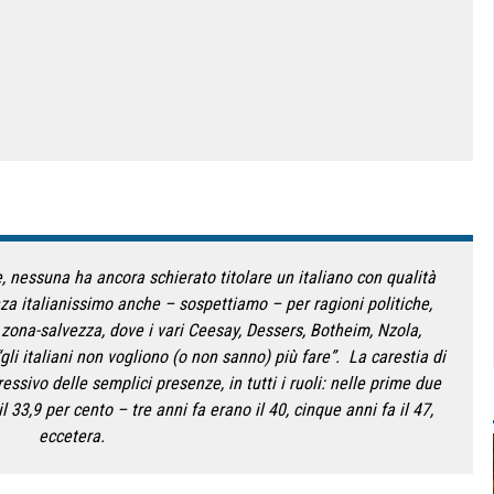
, nessuna ha ancora schierato titolare un italiano con qualità
a italianissimo anche – sospettiamo – per ragioni politiche,
n zona-salvezza, dove i vari Ceesay, Dessers, Botheim, Nzola,
li italiani non vogliono (o non sanno) più fare”. La carestia di
essivo delle semplici presenze, in tutti i ruoli: nelle prime due
 il 33,9 per cento – tre anni fa erano il 40, cinque anni fa il 47,
eccetera.