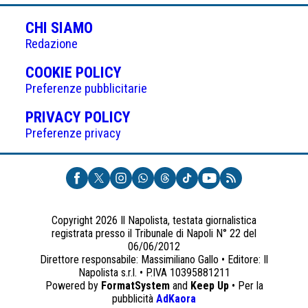
CHI SIAMO
Redazione
(APRE
COOKIE POLICY
IN
Preferenze pubblicitarie
UNA
(APRE
PRIVACY POLICY
NUOVA
IN
Preferenze privacy
SCHEDA)
UNA
NUOVA
SCHEDA)
Copyright 2026 Il Napolista, testata giornalistica
registrata presso il Tribunale di Napoli N° 22 del
06/06/2012
Direttore responsabile: Massimiliano Gallo • Editore: Il
Napolista s.r.l. • P.IVA 10395881211
Powered by
FormatSystem
and
Keep Up
• Per la
(apre
pubblicità
AdKaora