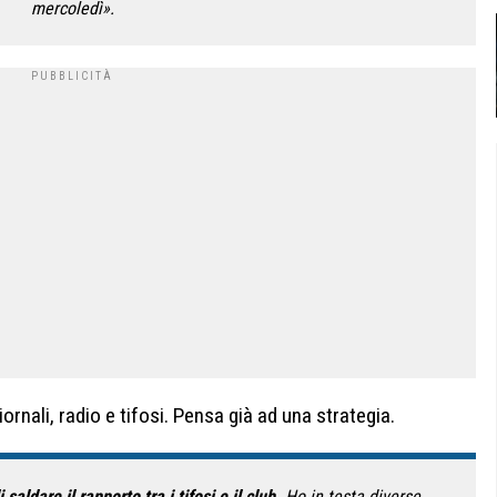
mercoledì».
rnali, radio e tifosi. Pensa già ad una strategia.
saldare il rapporto tra i tifosi e il club.
Ho in testa diverse