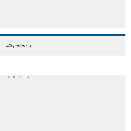
«Ci parlerò…».