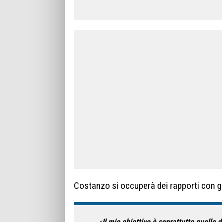
Costanzo si occuperà dei rapporti con gio
«
Il mio obiettivo è soprattutto quello di 