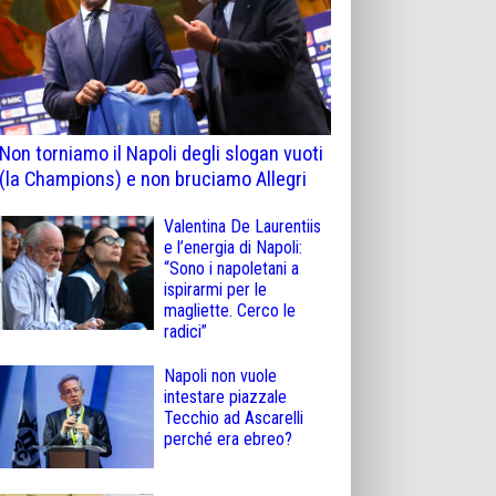
Non torniamo il Napoli degli slogan vuoti
(la Champions) e non bruciamo Allegri
Valentina De Laurentiis
e l’energia di Napoli:
“Sono i napoletani a
ispirarmi per le
magliette. Cerco le
radici”
Napoli non vuole
intestare piazzale
Tecchio ad Ascarelli
perché era ebreo?