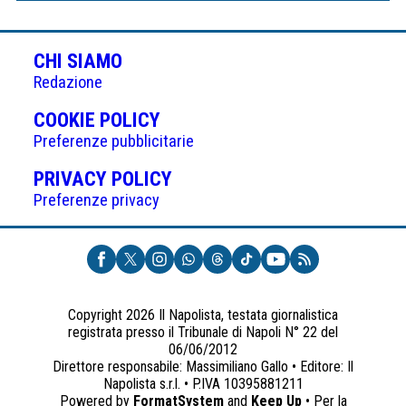
CHI SIAMO
Redazione
(APRE
COOKIE POLICY
IN
Preferenze pubblicitarie
UNA
(APRE
PRIVACY POLICY
NUOVA
IN
Preferenze privacy
SCHEDA)
UNA
NUOVA
SCHEDA)
Copyright 2026 Il Napolista, testata giornalistica
registrata presso il Tribunale di Napoli N° 22 del
06/06/2012
Direttore responsabile: Massimiliano Gallo • Editore: Il
Napolista s.r.l. • P.IVA 10395881211
Powered by
FormatSystem
and
Keep Up
• Per la