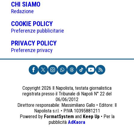
CHI SIAMO
Redazione
(APRE
COOKIE POLICY
IN
Preferenze pubblicitarie
UNA
(APRE
PRIVACY POLICY
NUOVA
IN
Preferenze privacy
SCHEDA)
UNA
NUOVA
SCHEDA)
Copyright 2026 Il Napolista, testata giornalistica
registrata presso il Tribunale di Napoli N° 22 del
06/06/2012
Direttore responsabile: Massimiliano Gallo • Editore: Il
Napolista s.r.l. • P.IVA 10395881211
Powered by
FormatSystem
and
Keep Up
• Per la
(apre
pubblicità
AdKaora
in
una