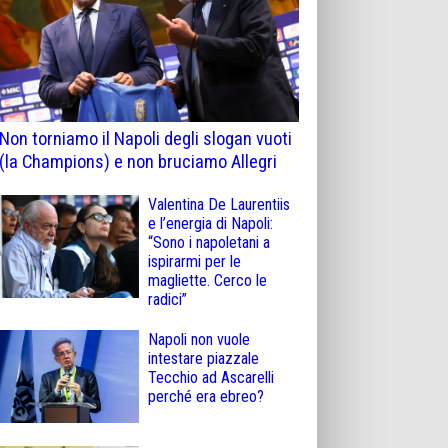
Non torniamo il Napoli degli slogan vuoti
(la Champions) e non bruciamo Allegri
Valentina De Laurentiis
e l’energia di Napoli:
“Sono i napoletani a
ispirarmi per le
magliette. Cerco le
radici”
Napoli non vuole
intestare piazzale
Tecchio ad Ascarelli
perché era ebreo?