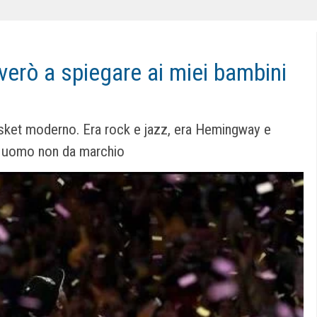
overò a spiegare ai miei bambini
basket moderno. Era rock e jazz, era Hemingway e
a uomo non da marchio