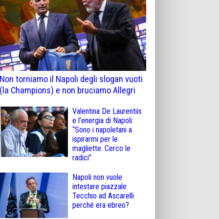
Non torniamo il Napoli degli slogan vuoti
(la Champions) e non bruciamo Allegri
Valentina De Laurentiis
e l’energia di Napoli:
“Sono i napoletani a
ispirarmi per le
magliette. Cerco le
radici”
Napoli non vuole
intestare piazzale
Tecchio ad Ascarelli
perché era ebreo?