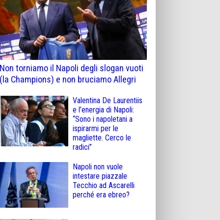
Non torniamo il Napoli degli slogan vuoti
(la Champions) e non bruciamo Allegri
Valentina De Laurentiis
e l’energia di Napoli:
“Sono i napoletani a
ispirarmi per le
magliette. Cerco le
radici”
Napoli non vuole
intestare piazzale
Tecchio ad Ascarelli
perché era ebreo?