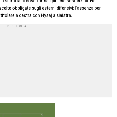
ma si tratta di cose formali più che sostanziali. Ne
scelte obbligate sugli esterni difensivi: l’assenza per
titolare a destra con Hysaj a sinistra.