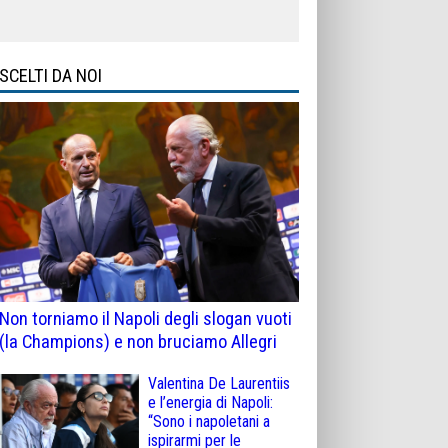
SCELTI DA NOI
Non torniamo il Napoli degli slogan vuoti
(la Champions) e non bruciamo Allegri
Valentina De Laurentiis
e l’energia di Napoli:
“Sono i napoletani a
ispirarmi per le