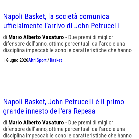
competere con tutti”.
Napoli Basket, la società comunica
ufficialmente l’arrivo di John Petrucelli
di
Mario Alberto Vasaturo
- Due premi di miglior
difensore dell'anno, ottime percentuali dall'arco e una
disciplina impeccabile sono le caratteristiche che hanno
convinto Repesa a portare a Napoli Petrucelli. Hanno già
1 Giugno 2026
Altri Sport
/
Basket
lavorato insieme a Trapani
Napoli Basket, John Petrucelli è il primo
grande innesto dell’era Repesa
di
Mario Alberto Vasaturo
- Due premi di miglior
difensore dell'anno, ottime percentuali dall'arco e una
disciplina impeccabile sono le caratteristiche che hanno