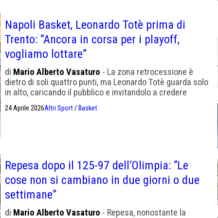
Napoli Basket, Leonardo Totè prima di
Trento: “Ancora in corsa per i playoff,
vogliamo lottare”
di
Mario Alberto Vasaturo
- La zona retrocessione è
dietro di soli quattro punti, ma Leonardo Totè guarda solo
in alto, caricando il pubblico e invitandolo a credere
ancora nei playoff: "Vogliamo lottare fino alla fine più
24 Aprile 2026
Altri Sport
/
Basket
carichi che mai".
Repesa dopo il 125-97 dell’Olimpia: “Le
cose non si cambiano in due giorni o due
settimane”
di
Mario Alberto Vasaturo
- Repesa, nonostante la