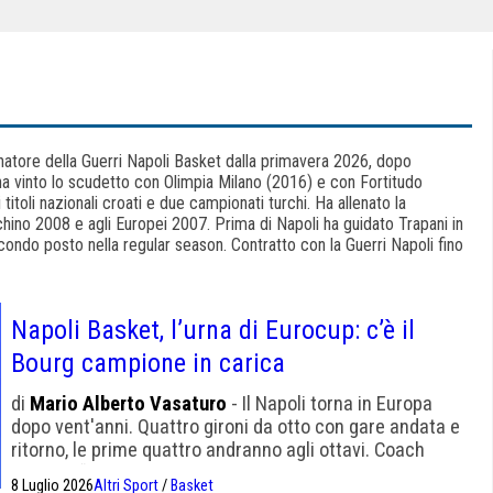
enatore della Guerri Napoli Basket dalla primavera 2026, dopo
ha vinto lo scudetto con Olimpia Milano (2016) e con Fortitudo
itoli nazionali croati e due campionati turchi. Ha allenato la
chino 2008 e agli Europei 2007. Prima di Napoli ha guidato Trapani in
ondo posto nella regular season. Contratto con la Guerri Napoli fino
Napoli Basket, l’urna di Eurocup: c’è il
Bourg campione in carica
di
Mario Alberto Vasaturo
- Il Napoli torna in Europa
dopo vent'anni. Quattro gironi da otto con gare andata e
ritorno, le prime quattro andranno agli ottavi. Coach
Repesa: “Sono tutte più esperte di noi ma vogliamo
8 Luglio 2026
Altri Sport
/
Basket