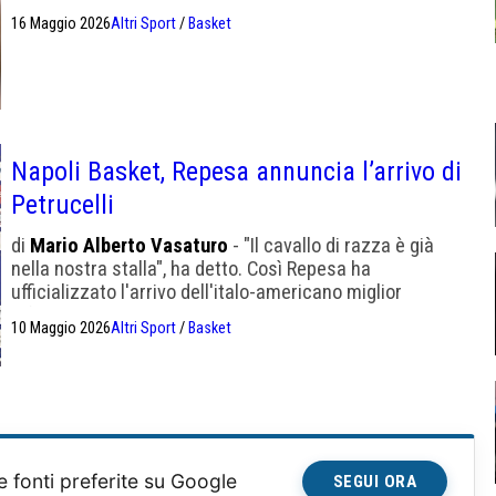
convinto Repesa a portare a Napoli Petrucelli. Hanno già
16 Maggio 2026
Altri Sport
/
Basket
lavorato insieme a Trapani
Napoli Basket, Repesa annuncia l’arrivo di
Petrucelli
di
Mario Alberto Vasaturo
- "Il cavallo di razza è già
nella nostra stalla", ha detto. Così Repesa ha
ufficializzato l'arrivo dell'italo-americano miglior
difensore della Serie A1
10 Maggio 2026
Altri Sport
/
Basket
e fonti preferite su Google
SEGUI ORA