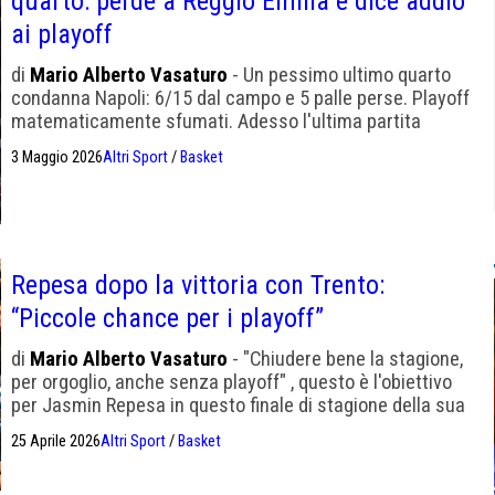
quarto: perde a Reggio Emilia e dice addio
ai playoff
di
Mario Alberto Vasaturo
- Un pessimo ultimo quarto
condanna Napoli: 6/15 dal campo e 5 palle perse. Playoff
matematicamente sfumati. Adesso l'ultima partita
contro Udine in casa, poi si penserà alla prossima
3 Maggio 2026
Altri Sport
/
Basket
stagione.
Repesa dopo la vittoria con Trento:
“Piccole chance per i playoff”
di
Mario Alberto Vasaturo
- "Chiudere bene la stagione,
per orgoglio, anche senza playoff" , questo è l'obiettivo
per Jasmin Repesa in questo finale di stagione della sua
Guerri Napoli, che ha completamente cambiato volto dal
25 Aprile 2026
Altri Sport
/
Basket
suo arrivo.