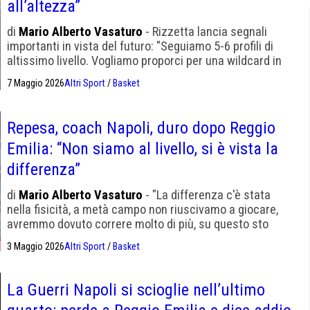
all’altezza”
di
Mario Alberto Vasaturo
- Rizzetta lancia segnali
importanti in vista del futuro: "Seguiamo 5-6 profili di
altissimo livello. Vogliamo proporci per una wildcard in
Eurocup"
7 Maggio 2026
Altri Sport
/
Basket
Repesa, coach Napoli, duro dopo Reggio
Emilia: “Non siamo al livello, si è vista la
differenza”
di
Mario Alberto Vasaturo
- "La differenza c'è stata
nella fisicità, a metà campo non riuscivamo a giocare,
avremmo dovuto correre molto di più, su questo sto
insistendo dal primo giorno"
3 Maggio 2026
Altri Sport
/
Basket
La Guerri Napoli si scioglie nell’ultimo