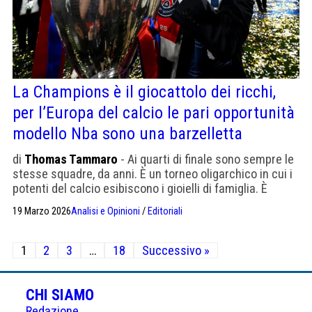
La Champions è il giocattolo dei ricchi,
per l’Europa del calcio le pari opportunità
modello Nba sono una barzelletta
di
Thomas Tammaro
- Ai quarti di finale sono sempre le
stesse squadre, da anni. È un torneo oligarchico in cui i
potenti del calcio esibiscono i gioielli di famiglia. È
un'esibizione del patrimonio. Gli altri guardano
19 Marzo 2026
Analisi e Opinioni
/
Editoriali
Paginazione
1
2
3
…
18
Successivo »
degli
articoli
CHI SIAMO
Redazione