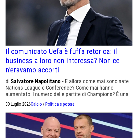
Il comunicato Uefa è fuffa retorica: il
business a loro non interessa? Non ce
n’eravamo accorti
di
Salvatore Napolitano
- E allora come mai sono nate
Nations League e Conference? Come mai hanno
aumentato il numero delle partite di Champions? È una
battaglia di soldi e di potere. Tutto qua. Fifa e Uefa non
30 Luglio 2026
Calcio
/
Politica e potere
sono diverse