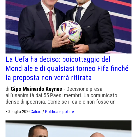
La Uefa ha deciso: boicottaggio del
Mondiale e di qualsiasi torneo Fifa finché
la proposta non verrà ritirata
di
Gipo Mainardo Keynes
- Decisione presa
all'unanimità dai 55 Paesi membri. Un comunicato
denso di ipocrisia. Come se il calcio non fosse un
business. E come se non fosse una contrapposizione di
30 Luglio 2026
Calcio
/
Politica e potere
interessi: non certo il bene contro il male. La Uefa
chiede che vengano fornite garanzie vincolanti che la
Fifa non aprirà mai più la sua governance o le sue
competizioni alla proprietà privata