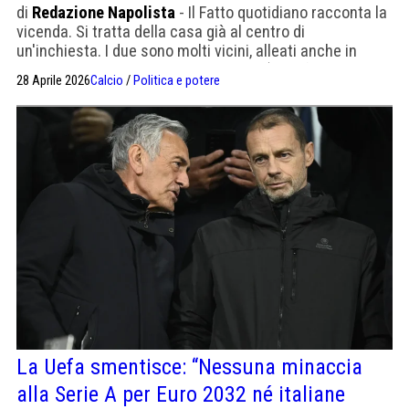
di
Redazione Napolista
- Il Fatto quotidiano racconta la
vicenda. Si tratta della casa già al centro di
un'inchiesta. I due sono molti vicini, alleati anche in
questa battaglia di potere per la Figc (la Uefa è contro il
28 Aprile 2026
Calcio
/
Politica e potere
commissariamento)
La Uefa smentisce: “Nessuna minaccia
alla Serie A per Euro 2032 né italiane