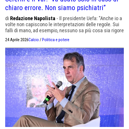
chiaro errore. Non siamo psichiatri”
di
Redazione Napolista
- Il presidente Uefa: "Anche io a
volte non capiscono le interpretazioni delle regole. Sui
falli di mano, ad esempio, nessuno sa più cosa sia rigore
e cosa no. Le revisioni devono essere rapide".
24 Aprile 2026
Calcio
/
Politica e potere