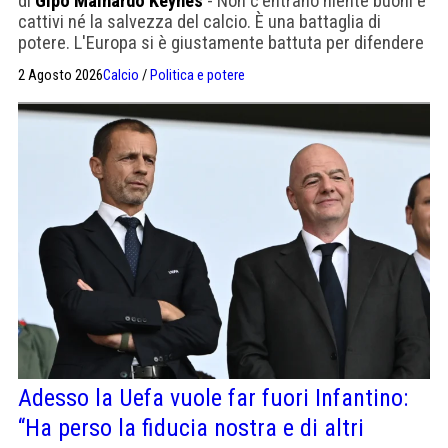
di
Gipo Mainardo Keynes
- Non c'entrano niente buoni e
cattivi né la salvezza del calcio. È una battaglia di
potere. L'Europa si è giustamente battuta per difendere
le proprie posizioni di vantaggio. Gli autolesionisti sono
2 Agosto 2026
Calcio
/
Politica e potere
stati gli asiatici e gli altri che hanno detto no a una
barca di soldi. Ma Infantino ha commesso errori da
principiante.
Adesso la Uefa vuole far fuori Infantino:
“Ha perso la fiducia nostra e di altri