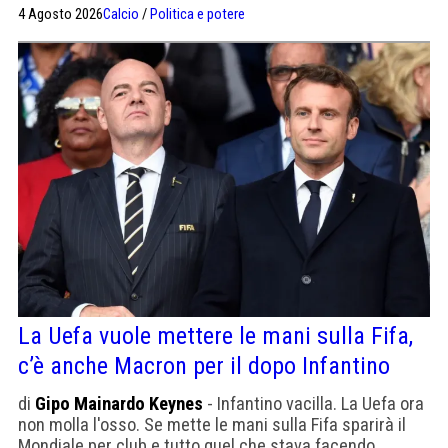
4 Agosto 2026
Calcio
/
Politica e potere
La Uefa vuole mettere le mani sulla Fifa,
c’è anche Macron per il dopo Infantino
di
Gipo Mainardo Keynes
- Infantino vacilla. La Uefa ora
non molla l'osso. Se mette le mani sulla Fifa sparirà il
Mondiale per club e tutto quel che stava facendo