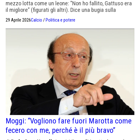
mezzo lotta come un leone: "Non ho fallito, Gattuso era
il migliore" (figurati gli altri). Dice una bugia sulla
presidenza Figc: "Tra Malagò e Abete non tiro la volata a
29 Aprile 2026
Calcio
/
Politica e potere
nessuno". Trasmissione fondamentalmente inutile
Moggi: “Vogliono fare fuori Marotta come
fecero con me, perché è il più bravo”