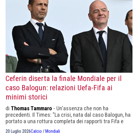
Ceferin diserta la finale Mondiale per il
caso Balogun: relazioni Uefa-Fifa ai
minimi storici
di
Thomas Tammaro
- Un'assenza che non ha
precedenti. Il Times: "La crisi, nata dal caso Balogun, ha
portato a una rottura completa dei rapporti tra Fifa e
Uefa". Uefa contraria al Mondiale a 64 squadre
20 Luglio 2026
Calcio
/
Mondiali