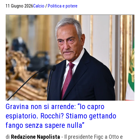
desidera mostrare il proprio rispetto per Omar e le sue
11 Giugno 2026
Calcio
/
Politica e potere
capacità arbitrali".
Gravina non si arrende: “Io capro
espiatorio. Rocchi? Stiamo gettando
fango senza sapere nulla”
di
Redazione Napolista
- Il presidente Figc a Otto e