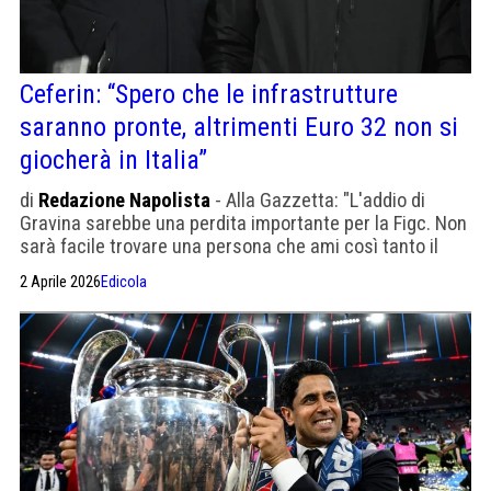
Ceferin: “Spero che le infrastrutture
saranno pronte, altrimenti Euro 32 non si
giocherà in Italia”
di
Redazione Napolista
- Alla Gazzetta: "L'addio di
Gravina sarebbe una perdita importante per la Figc. Non
sarà facile trovare una persona che ami così tanto il
calcio e l’Italia"
2 Aprile 2026
Edicola